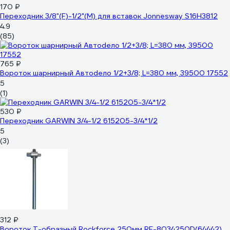
170 ₽
Переходник 3/8"(F)-1/2"(M) для вставок Jonnesway S16H3812
4.9
(85)
765 ₽
Вороток шарнирный Автоdело 1/2+3/8; L=380 мм, 39500 17552
5
(1)
530 ₽
Переходник GARWIN 3/4-1/2 615205-3/4*1/2
5
(3)
312 ₽
Вороток Т-образный Rockforce 250мм RF-8034250D(64442)