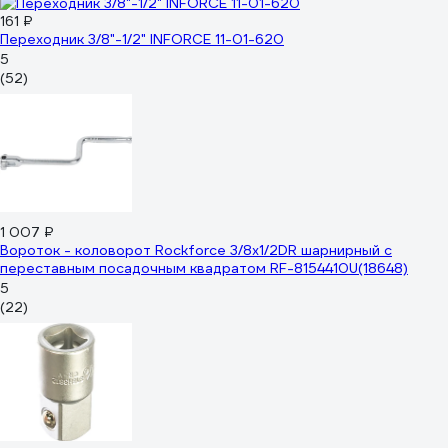
161 ₽
Переходник 3/8"-1/2" INFORCE 11-01-620
5
(52)
1 007 ₽
Вороток - коловорот Rockforce 3/8x1/2DR шарнирный с
переставным посадочным квадратом RF-8154410U(18648)
5
(22)