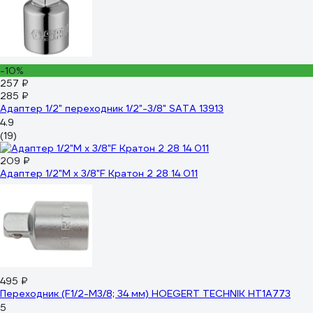
-10%
257 ₽
285 ₽
Адаптер 1/2" переходник 1/2"-3/8" SATA 13913
4.9
(19)
209 ₽
Адаптер 1/2"M х 3/8"F Кратон 2 28 14 011
495 ₽
Переходник (F1/2-М3/8; 34 мм) HOEGERT TECHNIK HT1A773
5