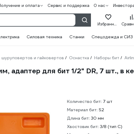
Получение и оплата
Сервис и поддержка
О нас
Инвестор
Избранное
лектрика
Силовая техника
Станки
Спецодежда и СИЗ
 шуруповертов и гайковертов
Оснастка
Наборы бит
Airli
/
/
/
, адаптер для бит 1/2" DR, 7 шт., в к
Количество бит:
7 шт
Материал бит:
S2
Длина бит:
30 мм
Хвостовик бит:
3/8 (тип С)