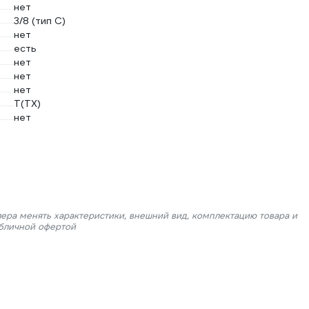
нет
3/8 (тип С)
нет
есть
нет
нет
нет
T(TX)
нет
лера менять характеристики, внешний вид, комплектацию товара и
убличной офертой