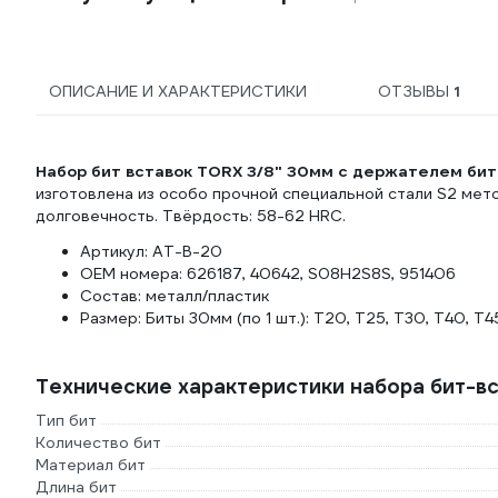
ОПИСАНИЕ И ХАРАКТЕРИСТИКИ
ОТЗЫВЫ
1
Набор бит вставок TORX 3/8" 30мм с держателем бит 
изготовлена из особо прочной специальной стали S2 мето
долговечность. Твёрдость: 58-62 HRC.
Артикул: AT-B-20
OEM номера: 626187, 40642, S08H2S8S, 951406
Состав: металл/пластик
Размер: Биты 30мм (по 1 шт.): Т20, Т25, Т30, Т40, Т4
Технические характеристики набора бит-вс
Тип бит
Количество бит
Материал бит
Длина бит