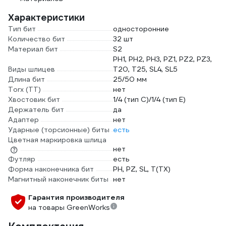
Характеристики
Тип бит
односторонние
Количество бит
32 шт
Материал бит
S2
PH1, PH2, PH3, PZ1, PZ2, PZ3,
Виды шлицев
T20, T25, SL4, SL5
Длина бит
25/50 мм
Torx (TT)
нет
Хвостовик бит
1/4 (тип С)/1/4 (тип Е)
Держатель бит
да
Адаптер
нет
Ударные (торсионные) биты
есть
Цветная маркировка шлица
нет
Футляр
есть
Форма наконечника бит
PH, PZ, SL, T(TX)
Магнитный наконечник биты
нет
Гарантия производителя
на товары GreenWorks