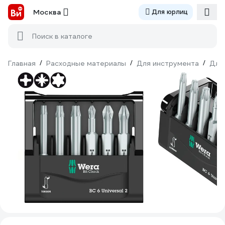
Москва
Для юрлиц
Поиск в каталоге
Главная
/
Расходные материалы
/
Для инструмента
/
Для