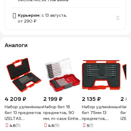
Курьером:
c 13 августа,
от 290 ₽
Аналоги
4 209 ₽
2 199 ₽
2 135 ₽
2 8
Набор удлинённых
Набор бит 16
Набор удлинённых
Набо
бит 13 предметов
предметов, 90
бит 75мм 13
бит 
IZELTAS
мм, m-case Einhell
предметов,
IZEL
4850001513
118973
IZELTAS
4850
4.6
(5)
4.6
(9)
5
(1)
4850000713