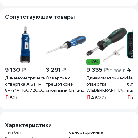
Сопутствующие товары
-10%
9 130 ₽
3 291 ₽
9 335 ₽
4 2
10 386 ₽
Динамометрическая
Отвертка с
Динамометрическая
Набо
отвертка AIST 1-
трещоткой и
отвертка
бито
8Нм 1/4 16072008
сменными битами
WIEDERKRAFT 1/4
наса
00-00013823
NORGAU NSS7-1U
до 6 Нм WDK-
KRAF
5
(1)
4.6
(22)
4.
6 шт. 062001001
MS0106
drive
2681
Характеристики
Тип бит
односторонние