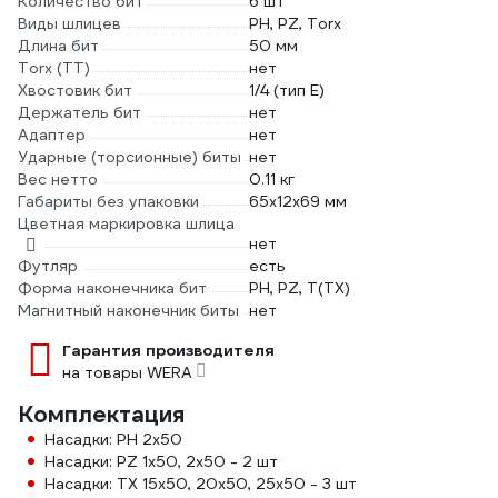
Количество бит
6 шт
Виды шлицев
PH, PZ, Torx
Длина бит
50 мм
Torx (TT)
нет
Хвостовик бит
1/4 (тип Е)
Держатель бит
нет
Адаптер
нет
Ударные (торсионные) биты
нет
Вес нетто
0.11 кг
Габариты без упаковки
65х12х69 мм
Цветная маркировка шлица
нет
Футляр
есть
Форма наконечника бит
PH, PZ, T(TX)
Магнитный наконечник биты
нет
Гарантия производителя
на товары WERA
Комплектация
Насадки: PH 2x50
Насадки: PZ 1x50, 2x50 - 2 шт
Насадки: TX 15x50, 20x50, 25x50 - 3 шт