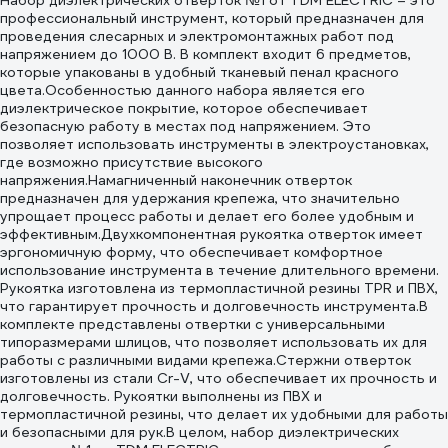
Набор диэлектрических отверток №1 от TDM ЕLECTRIC – это
профессиональный инструмент, который предназначен для
проведения слесарных и электромонтажных работ под
напряжением до 1000 В. В комплект входит 6 предметов,
которые упакованы в удобный тканевый пенал красного
цвета.Особенностью данного набора является его
диэлектрическое покрытие, которое обеспечивает
безопасную работу в местах под напряжением. Это
позволяет использовать инструменты в электроустановках,
где возможно присутствие высокого
напряжения.Намагниченный наконечник отверток
предназначен для удержания крепежа, что значительно
упрощает процесс работы и делает его более удобным и
эффективным.Двухкомпонентная рукоятка отверток имеет
эргономичную форму, что обеспечивает комфортное
использование инструмента в течение длительного времени.
Рукоятка изготовлена из термопластичной резины TPR и ПВХ,
что гарантирует прочность и долговечность инструмента.В
комплекте представлены отвертки с универсальными
типоразмерами шлицов, что позволяет использовать их для
работы с различными видами крепежа.Стержни отверток
изготовлены из стали Cr-V, что обеспечивает их прочность и
долговечность. Рукоятки выполнены из ПВХ и
термопластичной резины, что делает их удобными для работы
и безопасными для рук.В целом, набор диэлектрических