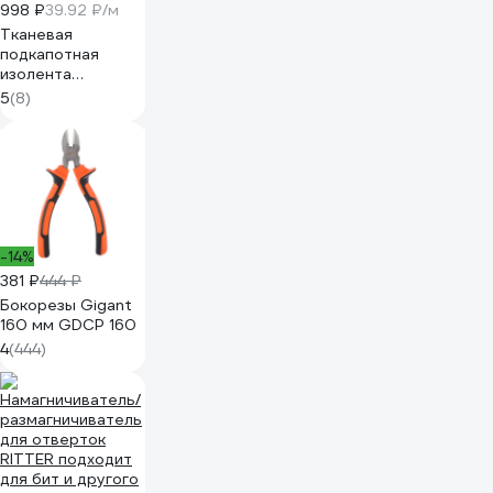
998 ₽
39.92 ₽/м
Тканевая
подкапотная
изолента
Terminator Izt
5
(8)
1925 fabric, 19мм х
25м, толщина
0,25мм 2000832
-14%
381 ₽
444 ₽
Бокорезы Gigant
160 мм GDCP 160
4
(444)