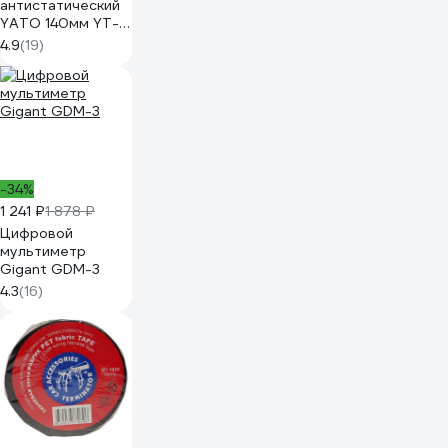
антистатический
YATO 140мм YT-
6916 37146916 092
4.9
(19)
1
-34%
1 241 ₽
1 878 ₽
Цифровой
мультиметр
Gigant GDM-3
4.3
(16)