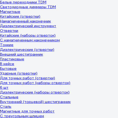
Белые переходники TDM
Светодиодные диммеры TDM
Магнитные
Китайские (отвертки)
Намагниченный наконечник
Диэлектрический инструмент
Отвертки
Китайские (наборы отверток)
C намагниченным наконечником
Тонкие
Диэлектрические (отвертки)
Внешний шестигранник
Пластиковые
В кейсе
Бытовые
Ударные (отвертки)
Для точных работ (отвертки)
Для точных работ (наборы отверток)
6 шт
Диэлектрические (наборы отверток)
Стальные
Внутренний (торцевой) шестигранник
Сталь
Магнитные для точных работ
С треугольным шлицем