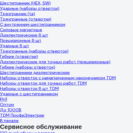
Шестигранник (HEX, SW)
Ударные (наборы отверток)
Трехгранник (ta)
Трехгранные (отвертки)
С внутренним шестигранником
Силовые магнитные
Диэлектрические 6 шт
Прецизионные 6 шт
Ударные 6 шт
Трехгранные (наборы отверток)
Гибкие (отвертки)
Диэлектрические для точных работ (прецизионные)
Гибкие (наборы отверток)
Шестигранники диэлектрические
Наборы отверток с намагниченным наконечником TDM
Наборы отверток для точных работ TDM
Наборы отверток 6 шт TDM
Ударные с шестигранником
PH1
Оптом
До 1000В
TDM ПрофиЭлектрик
В пенале
Сервисное обслуживание
120 дней обмен и возврат