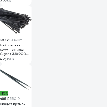
3.6
(42)
наконечников
отверток
2308779
130 ₽
1.3 ₽/шт
Нейлоновая
хомут-стяжка
Gigant 3,6х200
черный, 100 шт
4.2
(350)
G/1/4
-10%
495 ₽
550 ₽
Пинцет прямой