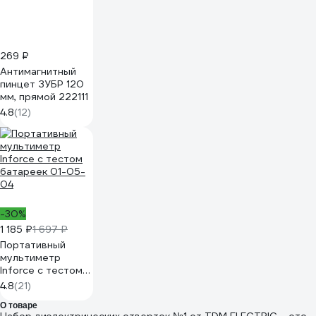
269 ₽
Антимагнитный
пинцет ЗУБР 120
мм, прямой 222111
4.8
(12)
-30%
1 185 ₽
1 697 ₽
Портативный
мультиметр
Inforce с тестом
батареек 01-05-
4.8
(21)
04
О товаре