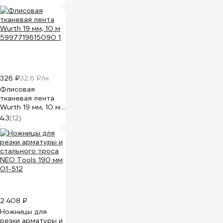
326 ₽
32.6 ₽/м
Флисовая
тканевая лента
Wurth 19 мм, 10 м
5997719615090 1
4.3
(12)
2 408 ₽
Ножницы для
резки арматуры и