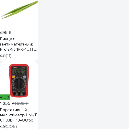
495 ₽
Пинцет
(антимагнитный)
Pro'sKit 1PK-101T
00072643
4.5
(11)
-10%
1 255 ₽
1 389 ₽
Портативный
мультиметр UNI-T
UT33B+ 13-0056
4.9
(208)