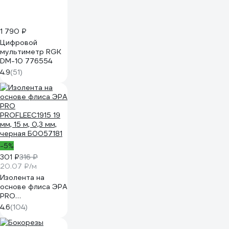
1 790 ₽
Цифровой
мультиметр RGK
DM-10 776554
4.9
(51)
-5%
301 ₽
316 ₽
20.07 ₽/м
Изолента на
основе флиса ЭРА
PRO
PROFLEEC1915 19
4.6
(104)
мм, 15 м, 0,3 мм,
черная Б0057181