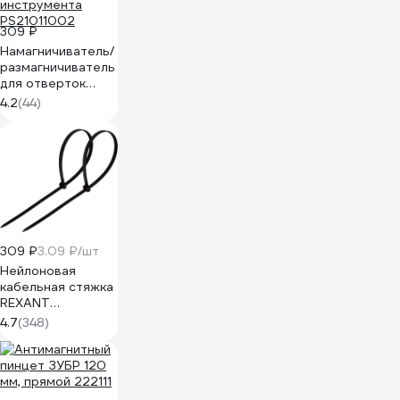
309 ₽
Намагничиватель/
размагничиватель
для отверток
RITTER подходит
4.2
(44)
для бит и другого
инструмента
PS21011002
309 ₽
3.09 ₽/шт
Нейлоновая
кабельная стяжка
REXANT
300x4,8мм,
4.7
(348)
черная 100 шт/уп
07-1303