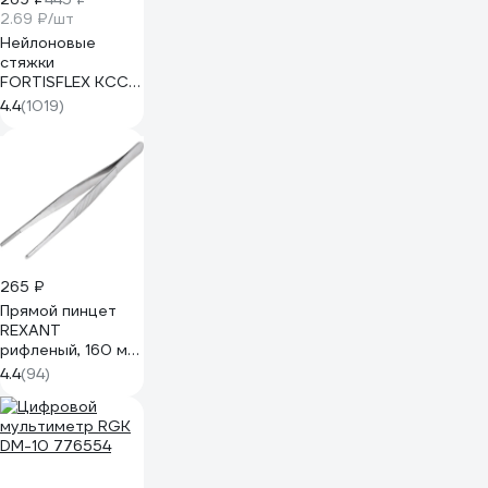
2.69 ₽/шт
Нейлоновые
стяжки
FORTISFLEX КСС
5х300 черный
4.4
(1019)
100 штук 49417
265 ₽
Прямой пинцет
REXANT
рифленый, 160 мм,
блистер 12-0366
4.4
(94)