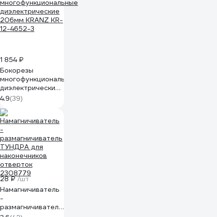
1 854 ₽
Бокорезы
многофункциональные
диэлектрические
206мм KRANZ KR-
4.9
(39)
12-4652-3
28 ₽
/шт
Намагничиватель
-
размагничиватель
ТУНДРА для