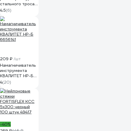
стального троса
NEO Tools 190 мм
4.5
(6)
01-512
209 ₽
/шт
Намагничиватель
инструмента
КВАЛИТЕТ НР-Б
6656141
4
(20)
-40%
269 ₽
445 ₽