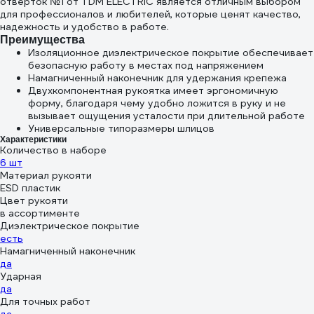
отверток №1 от TDM ЕLECTRIC является отличным выбором
для профессионалов и любителей, которые ценят качество,
надежность и удобство в работе.
Преимущества
Изоляционное диэлектрическое покрытие обеспечивает
безопасную работу в местах под напряжением
Намагниченный наконечник для удержания крепежа
Двухкомпонентная рукоятка имеет эргономичную
форму, благодаря чему удобно ложится в руку и не
вызывает ощущения усталости при длительной работе
Универсальные типоразмеры шлицов
Характеристики
Количество в наборе
6 шт
Материал рукояти
ESD пластик
Цвет рукояти
в ассортименте
Диэлектрическое покрытие
есть
Намагниченный наконечник
да
Ударная
да
Для точных работ