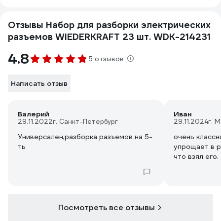
Отзывы Набор для разборки электрических
разъемов WIEDERKRAFT 23 шт. WDK-214231
4.8
5 отзывов
Написать отзыв
Валерий
Иван
29.11.2022
г. Санкт-Петербург
29.11.2024
г. 
Универсален,разборка разъемов на 5-
очень классн
ть
упрощает в р
что взял его.
Посмотреть все отзывы