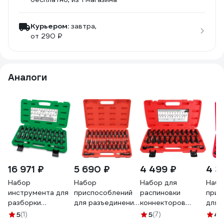
Курьером:
завтра,
от 290 ₽
Аналоги
16 971 ₽
5 690 ₽
4 499 ₽
4 3
Набор
Набор
Набор для
Набо
инструмента для
приспособлений
распиновки
прис
разборки
для разъединения
коннекторов
для 
электрических
электроконтактов
AIXPRO 23
элек
5
(1)
5
(7)
4.
разъемов TOPTUL
SpecX 23
предмета в кейсе
разъ