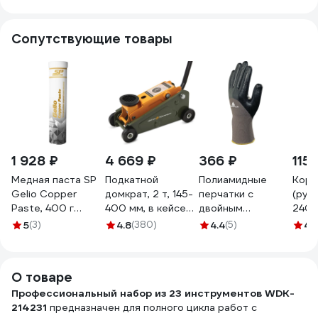
23 предмета
предмета
2095910 (923C1)
кейс
JGAI2301
A60060
8671
Сопутствующие товары
1 928 ₽
4 669 ₽
366 ₽
115 
Медная паста SP
Подкатной
Полиамидные
Корд
Gelio Copper
домкрат, 2 т, 145-
перчатки с
(ручн
Paste, 400 г
400 мм, в кейсе
двойным
240 
Shield Lubricants
Дело Техники
нитриловым
248-
5
(3)
4.8
(380)
4.4
(5)
4.
8260004
904128
покрытием Delta
Plus VE713, р.10
VE71310
О товаре
Профессиональный набор из 23 инструментов WDK-
214231
предназначен для полного цикла работ с