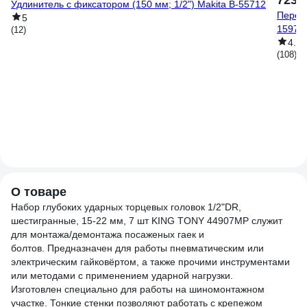
723 
Удлинитель с фиксатором (150 мм; 1/2") Makita B-55712
Перех
5
15973
(12)
4.9
(108)
О товаре
Набор глубоких ударных торцевых головок 1/2"DR,
шестигранные, 15-22 мм, 7 шт KING TONY 44907MP служит
для монтажа/демонтажа посаженых гаек и
болтов. Предназначен для работы пневматическим или
электрическим гайковёртом, а также прочими инструментами
или методами с применением ударной нагрузки.
Изготовлен специально для работы на шиномонтажном
участке. Тонкие стенки позволяют работать с крепежом