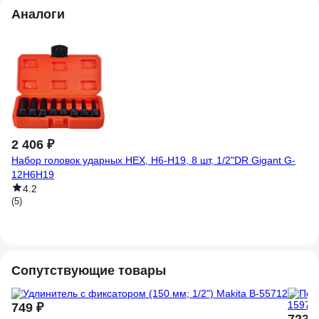
Аналоги
2 406 ₽
-
4
Набор головок ударных HEX, H6-H19, 8 шт, 1/2"DR Gigant G-
5 
12H6H19
На
4.2
01
(5)
(2
Сопутствующие товары
749 ₽