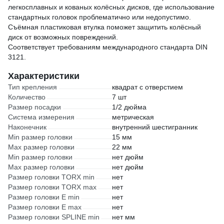
легкосплавных и кованых колёсных дисков, где использование
стандартных головок проблематично или недопустимо.
Съёмная пластиковая втулка поможет защитить колёсный
диск от возможных повреждений.
Соответствует требованиям международного стандарта DIN
3121.
Характеристики
Тип крепления
квадрат с отверстием
Количество
7 шт
Размер посадки
1/2 дюйма
Система измерения
метрическая
Наконечник
внутренний шестигранник
Min размер головки
15 мм
Max размер головки
22 мм
Min размер головки
нет дюйм
Max размер головки
нет дюйм
Размер головки TORX min
нет
Размер головки TORX max
нет
Размер головки E min
нет
Размер головки E max
нет
Размер головки SPLINE min
нет мм