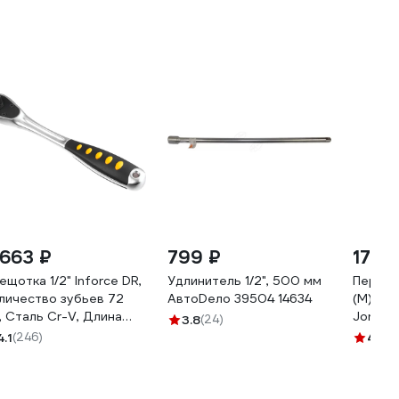
 663 ₽
799 ₽
170 
ещотка 1/2" Inforce DR,
Удлинитель 1/2", 500 мм
Переход
личество зубьев 72
АвтоDело 39504 14634
(M) для
, Сталь Cr-V, Длина
Jonnes
3.8
(24)
0мм,
4.1
(246)
4.9
(8
офессиональная, 06-
-47