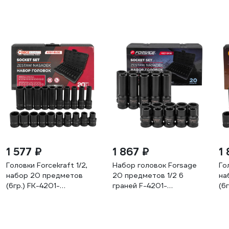
1 577 ₽
1 867 ₽
1
Головки Forcekraft 1/2,
Набор головок Forsage
Го
набор 20 предметов
20 предметов 1/2 6
на
(6гр.) FK-4201-
граней F-4201-
(6
BV30(66375)
BV30(62963)
BV