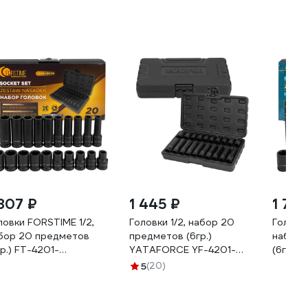
 807 ₽
1 445 ₽
1 777
ловки FORSTIME 1/2,
Головки 1/2, набор 20
Головки
бор 20 предметов
предметов (6гр.)
набор 
гр.) FT-4201-
YATAFORCE YF-4201-
(6гр.) 
30(66377)
BV30(66380)
BV30(6
5
(20)