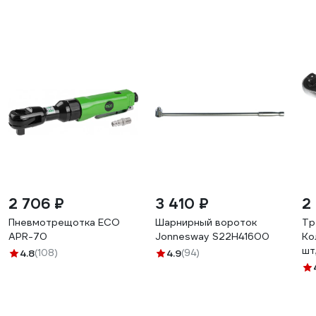
2 706 ₽
3 410 ₽
2
Пневмотрещотка ECO
Шарнирный вороток
Тр
APR-70
Jonnesway S22H41600
Ко
шт
4.8
(108)
4.9
(94)
26
Пр
05