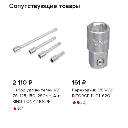
Сопутствующие товары
2 110 ₽
161 ₽
Набор удлинителей 1/2",
Переходник 3/8"-1/2"
75, 125, 150, 250мм, 4шт
INFORCE 11-01-620
KING TONY 4104PR
5
(52)
5
(7)