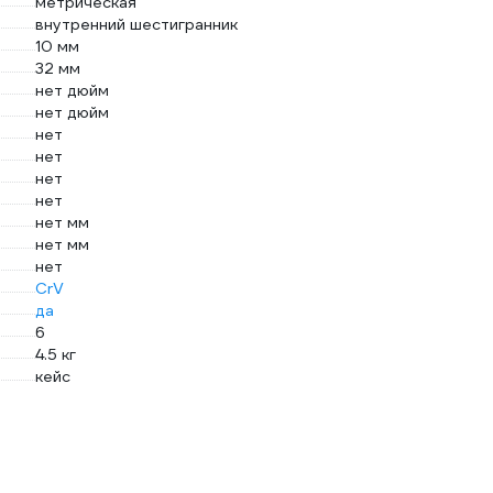
метрическая
внутренний шестигранник
10 мм
32 мм
нет дюйм
нет дюйм
нет
нет
нет
нет
нет мм
нет мм
нет
CrV
да
6
4.5 кг
кейс