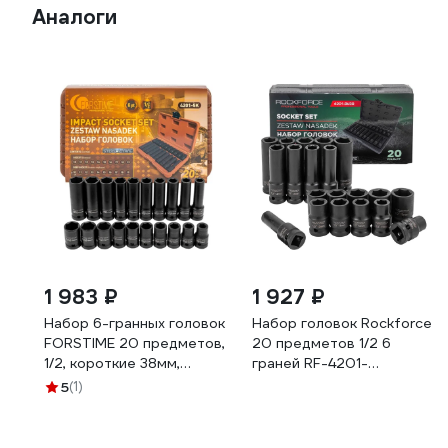
Аналоги
1 983 ₽
1 927 ₽
Набор 6-гранных головок
Набор головок Rockforce
FORSTIME 20 предметов,
20 предметов 1/2 6
1/2, короткие 38мм,
граней RF-4201-
глубокие 78мм: 10-19мм
BV30(62962)
5
(1)
FT-4201-5K(61640)