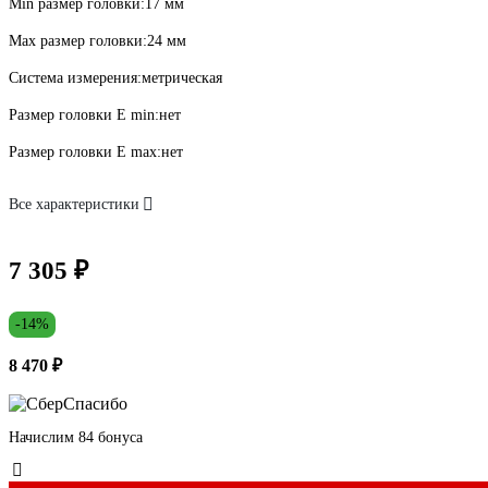
Min размер головки:
17 мм
Max размер головки:
24 мм
Система измерения:
метрическая
Размер головки E min:
нет
Размер головки E max:
нет
Все характеристики
7 305 ₽
-14%
8 470 ₽
Начислим 84 бонуса