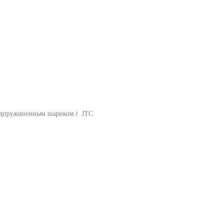
подпружиненным шариком
/
JTC