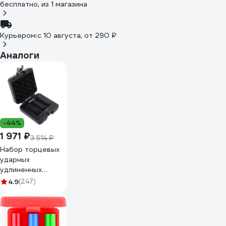
бесплатно
, из 1 магазина
Курьером:
c 10 августа,
от 290 ₽
Аналоги
-44%
1 971 ₽
3 514 ₽
Набор торцевых
ударных
удлиненных
головок Inforce
4.9
(247)
(1/2"; 17, 19, 21 мм)
11-01-262