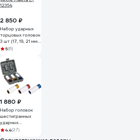
2 850 ₽
Набор ударных
торцовых головок
3 шт (17, 19, 21 мм),
1/2"DR в тканевом
5
(6)
чехле Makita E-
12354
1 880 ₽
Набор головок
шестигранных
ударных
удлиненных для
4.4
(27)
колёсных дисков