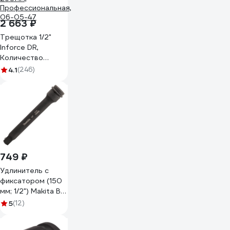
2 663 ₽
Трещотка 1/2"
Inforce DR,
Количество
зубьев 72 шт,
4.1
(246)
Сталь Cr-V, Длина
260мм,
Профессиональная,
06-05-47
749 ₽
Удлинитель с
фиксатором (150
мм; 1/2") Makita B-
55712
5
(12)