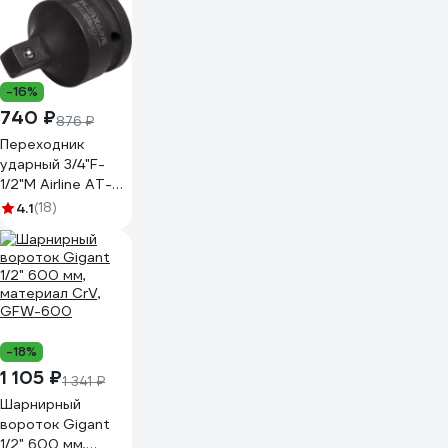
-16%
740 ₽
876 ₽
Переходник
ударный 3/4"F-
1/2"M Airline AT-
IS34-48
4.1
(18)
-18%
1 105 ₽
1 341 ₽
Шарнирный
вороток Gigant
1/2" 600 мм,