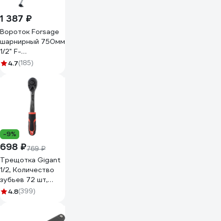
1 387 ₽
Вороток Forsage
шарнирный 750мм
1/2" F-
8014750U(8774)
4.7
(185)
-9%
698 ₽
769 ₽
Трещотка Gigant
1/2, Количество
зубьев 72 шт,
Сталь Cr-V, Длина
4.8
(399)
254мм, GRW-12