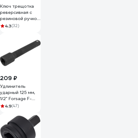
Ключ трещотка
реверсивная с
резиновой ручкой
KingTul 1/2 KT-
4.3
(32)
80242W(62896)
209 ₽
Удлинитель
ударный 125 мм,
1/2" Forsage F-
8044125K(59072)
4.9
(47)