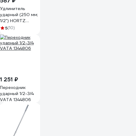
587 ₽
Удлинитель
ударный (250 мм;
1/2") HORTZ
958409
5
(10)
1 251 ₽
Переходник
ударный 1/2-3/4
VATA 1344806