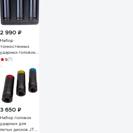
2 990 ₽
Набор
тонкостенных
ударных головок,
1/2", 3 шт. FORCE
5
(7)
4032TH
3 650 ₽
Набор головок
ударных для
литых дисков JTC