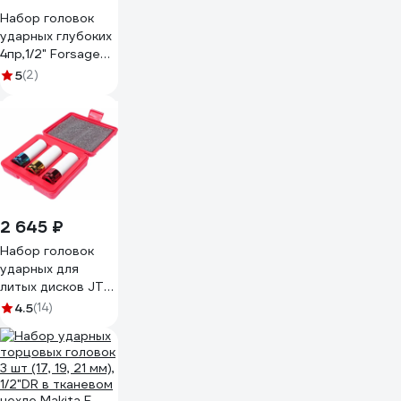
Набор головок
ударных глубоких
4пр,1/2" Forsage
12-гр, в кейсе F-
5
(2)
4045-
9MPB(52973)
2 645 ₽
Набор головок
ударных для
литых дисков JTC
17-19-21мм 3шт
4.5
(14)
-3304 668959