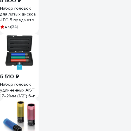
5 500 ₽
Набор головок
для литых дисков
JTC 5 предметов
-5530 503544
4.9
(34)
5 510 ₽
Набор головок
удлиненных AIST
17-21мм (1/2") 6-гр.
тонкостенных для
шиномонтажа
литых колесных
дисков (болтов и
гаек) 4508303-1