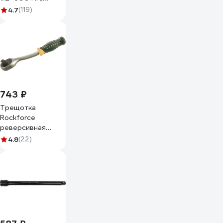
материал CrV,
4.7
(119)
GFW-600
743 ₽
Трещотка
Rockforce
реверсивная
усиленная
4.8
(22)
изогнутая с
резиновой ручкой
1/2 RF-
802422(17877)