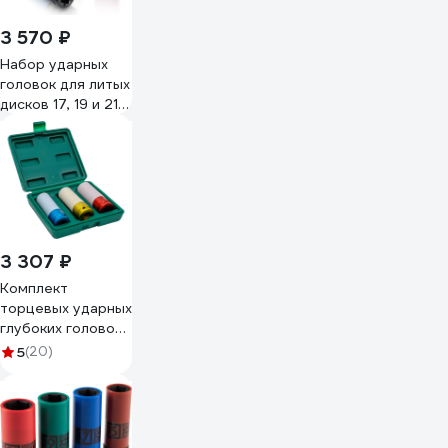
00-00002864
3 570 ₽
Набор ударных
головок для литых
дисков 17, 19 и 21
мм, 1/2", 3
предмета TOPTUL
GDAS0301
3 307 ₽
Комплект
торцевых ударных
глубоких головок
3шт Jonnesway
5
(20)
S03AD4303S
47494