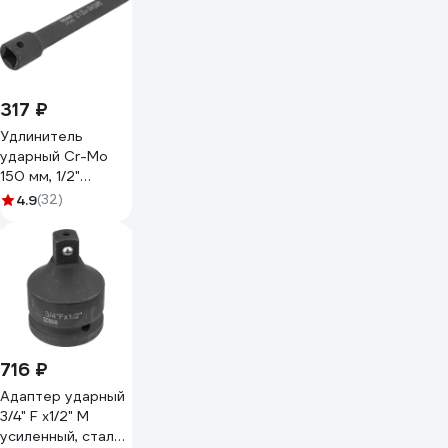
317 ₽
Удлинитель
ударный Cr-Mo
150 мм, 1/2"
Forcekraf FK-
4.9
(32)
8044150MPB(52746)
716 ₽
Адаптер ударный
3/4" F х1/2" M
усиленный, сталь