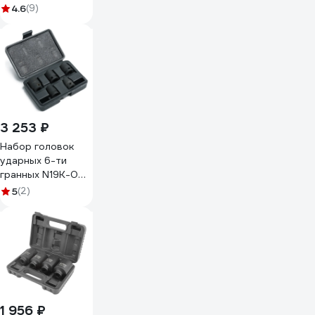
17-19-21мм, длина
4.6
(9)
85мм, 3шт -7655
489902
3 253 ₽
Набор головок
ударных 6-ти
гранных N19K-005
(5 шт; 1/2'')
5
(2)
NORGAU
064041805
1 956 ₽