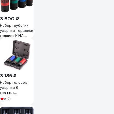
3 600 ₽
Набор глубоких
ударных торцевых
головок KING
TONY 1/2",
шестигранные, 15,
17, 19, 21 мм
44904MP01
3 185 ₽
Набор головок
ударных 6-
гранных
удлиненных для
5
(6)
колесных дисков
STELS 13953