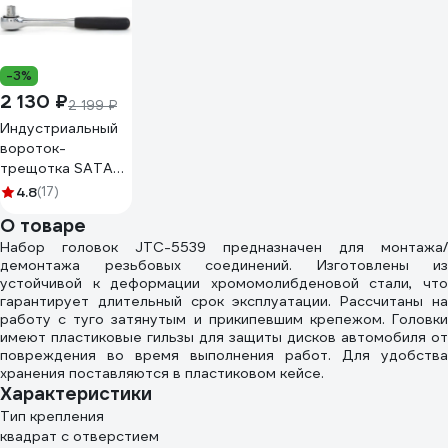
-3%
2 130 ₽
2 199 ₽
Индустриальный
вороток-
трещотка SATA
1/2" DR 60 зубьев
4.8
(17)
быстросъёмный.
О товаре
Для
Набор головок JTC-5539 предназначен для монтажа/
профессиональных
демонтажа резьбовых соединений. Изготовлены из
СТО и потоковой
устойчивой к деформации хромомолибденовой стали, что
нагрузки. 13901
гарантирует длительный срок эксплуатации. Рассчитаны на
работу с туго затянутым и прикипевшим крепежом. Головки
имеют пластиковые гильзы для защиты дисков автомобиля от
повреждения во время выполнения работ. Для удобства
хранения поставляются в пластиковом кейсе.
Характеристики
Тип крепления
квадрат с отверстием