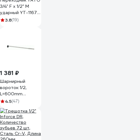
Переходник YATO
3/4" F x 1/2" M
ударный YT-11671,
361411671 228 1
3.8
(19)
1 381 ₽
Шарнирный
вороток 1/2,
L=600mm
АвтоDело 39740
4.5
(47)
14593