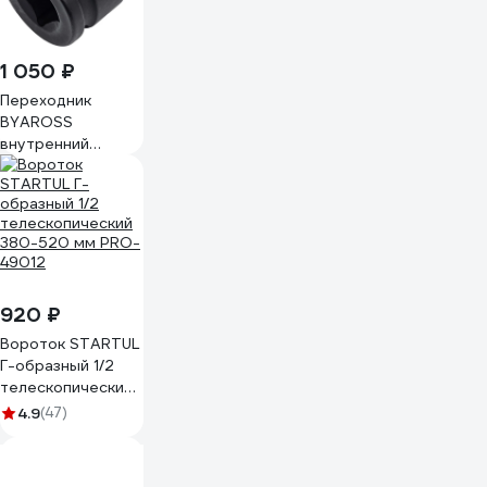
1 050 ₽
Переходник
BYAROSS
внутренний
квадрат F3/4
дюйма, наружный
квадрат М1/2
дюйма
4687205817198
920 ₽
Вороток STARTUL
Г-образный 1/2
телескопический
380-520 мм PRO-
4.9
(47)
49012