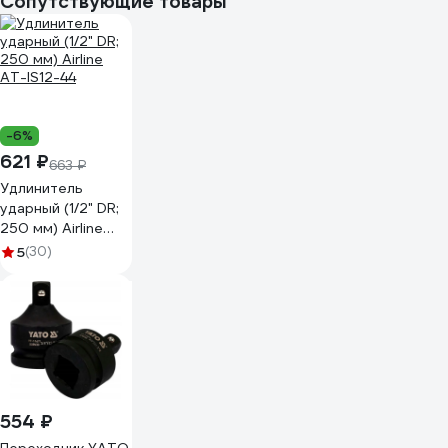
Сопутствующие товары
(3 шт; 1/2" DR; 17-21
мм) Airline AT-
IS12-41
-6%
621 ₽
663 ₽
Удлинитель
ударный (1/2" DR;
250 мм) Airline
AT-IS12-44
5
(30)
554 ₽