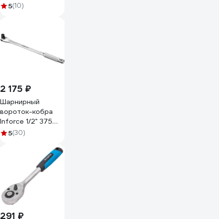
SCM440 Forsage
5
(10)
F-
80964MP(28175)
F-
80964MPB44(28175)
2 175 ₽
Шарнирный
вороток-кобра
Inforce 1/2" 375
мм, материал CrV,
5
(30)
06-05-109
291 ₽