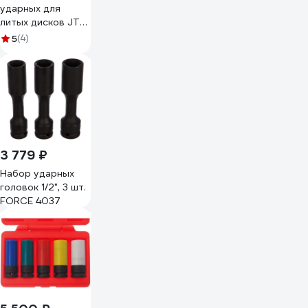
ударных для
литых дисков JTC
17-19-22мм, длина
5
(4)
85мм, 3шт -7655A
489903
3 779 ₽
Набор ударных
головок 1/2", 3 шт.
FORCE 4037