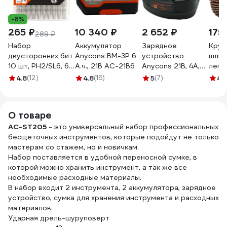
-8%
265 ₽
10 340 ₽
2 652 ₽
175
289 ₽
Набор
Аккумулятор
Зарядное
Круг
двусторонних бит
Anycons BM-3P 6
устройство
шлиф
10 шт, PH2/SL6, 65
А.ч., 21В AC-21B6
Anycons 21В, 4А,
лепе
мм KENDO
AC-C1 5223210
шпил
4.8
(12)
4.8
(16)
5
(7)
4.
25404732
P60,
366
О товаре
AC-ST205
- это универсальный набор профессиональных
бесщеточных инструментов, которые подойдут не только
мастерам со стажем, но и новичкам.
Набор поставляется в удобной переносной сумке, в
которой можно хранить инструмент, а так же все
необходимые расходные материалы.
В набор входит 2 инструмента, 2 аккумулятора, зарядное
устройство, сумка для хранения инструмента и расходных
материалов.
Ударная дрель-шуруповерт