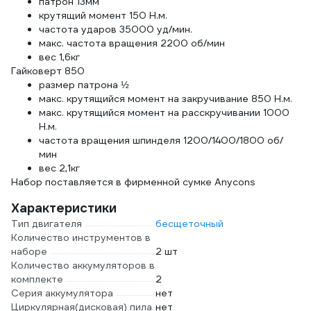
патрон 13мм
крутящий момент 150 Н.м.
частота ударов 35000 уд/мин.
макс. частота вращения 2200 об/мин
вес 1,6кг
Гайковерт 850
размер патрона ½
макс. крутящийся момент на закручивание 850 Н.м.
макс. крутящийся момент на расскручивании 1000
Н.м.
частота вращения шпинделя 1200/1400/1800 об/
мин
вес 2,1кг
Набор поставляется в фирменной сумке Anycons
Характеристики
Тип двигателя
бесщеточный
Количество инструментов в
наборе
2 шт
Количество аккумуляторов в
комплекте
2
Серия аккумулятора
нет
Циркулярная(дисковая) пила
нет