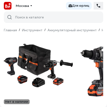
Москва
Для юрлиц
Поиск в каталоге
Главная
/
Инструмент
/
Аккумуляторный инструмент
/
На
Нет в наличии