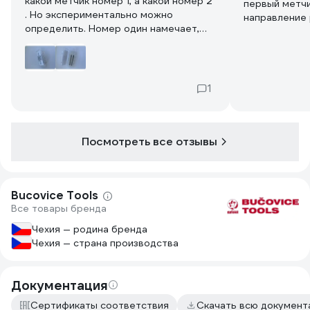
какой метчик номер 1, а какой номер 2
первый метчи
. Но экспериментально можно
направление 
определить. Номер один намечает,
На этих метч
второй-нарезает
Первый метчи
Он легко про
второй берет
нагрузку, но 
1
проторенному
Тем самым м
"косого" захо
Посмотреть все отзывы
поломки.
Поэтому обы
первый метчи
Но у меня сл
Bucovice Tools
Возможно, по
Все товары бренда
Я купил бы в
попробовать,
Чехия — родина бренда
Чехия — страна производства
Документация
Сертификаты соответствия
Скачать всю докумен