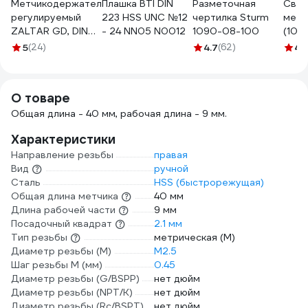
Метчикодержатель
Плашка BTI DIN
Разметочная
Свер
регулируемый
223 HSS UNC №12
чертилка Sturm
мета
ZALTAR GD, DIN
- 24 NN05 N0012
1090-08-100
(10 ш
1814, # 1, M1-10,
мм) I
5
(24)
4.7
(62)
4.
O2.0-6.3, 176 мм,
442
цинк ZA-04972
О товаре
Общая длина - 40 мм, рабочая длина - 9 мм.
Характеристики
Направление резьбы
правая
Вид
ручной
Сталь
HSS (быстрорежущая)
Общая длина метчика
40 мм
Длина рабочей части
9 мм
Посадочный квадрат
2.1 мм
Тип резьбы
метрическая (М)
Диаметр резьбы (М)
М2.5
Шаг резьбы М (мм)
0.45
Диаметр резьбы (G/BSPP)
нет дюйм
Диаметр резьбы (NPT/K)
нет дюйм
Диаметр резьбы (Rc/BSPT)
нет дюйм