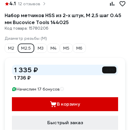
4.1
12 отзывов
Набор метчиков HSS из 2-х штук, M 2,5 шаг 0.45
мм Bucovice Tools 144025
Код товара: 15780206
Диаметр резьбы (М)
М2
М2.5
М3
М4
М5
М6
1 335 ₽
-23%
1 736 ₽
Начислим 17 бонусов
В корзину
Быстрый заказ