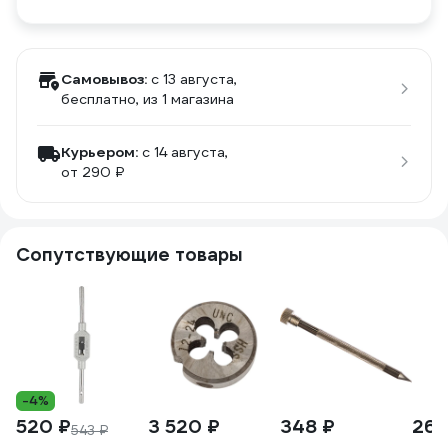
Самовывоз:
c 13 августа,
бесплатно
, из 1 магазина
Курьером:
c 14 августа,
от 290 ₽
Сопутствующие товары
-4%
520 ₽
3 520 ₽
348 ₽
260
543 ₽