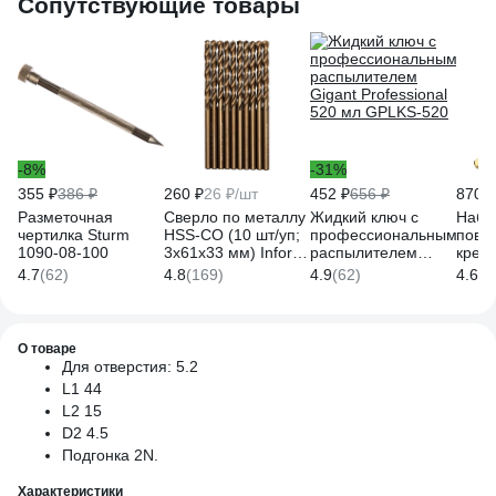
Сопутствующие товары
-8%
-31%
355 ₽
386 ₽
260 ₽
26 ₽/шт
452 ₽
656 ₽
870 ₽
Разметочная
Сверло по металлу
Жидкий ключ с
Набо
чертилка Sturm
HSS-CO (10 шт/уп;
профессиональным
повр
1090-08-100
3x61x33 мм) Inforce
распылителем
креп
11-01-442
Gigant Professional
KRAF
4.7
(62)
4.8
(169)
4.9
(62)
4.6
(3
520 мл GPLKS-520
2677
О товаре
Для отверстия: 5.2
L1 44
L2 15
D2 4.5
Подгонка 2N.
Характеристики