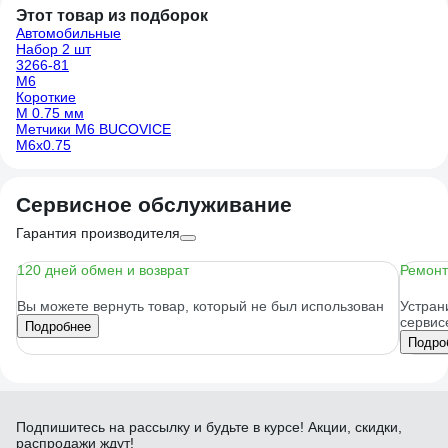
Этот товар из подборок
Автомобильные
Набор 2 шт
3266-81
М6
Короткие
М 0.75 мм
Метчики М6 BUCOVICE
М6х0.75
Сервисное обслуживание
Гарантия производителя
120 дней обмен и возврат
Ремонт
Вы можете вернуть товар, который не был использован
Устран
сервис
Подробнее
Подро
Подпишитесь
на рассылку
и будьте в курсе! Акции, скидки,
распродажи ждут!