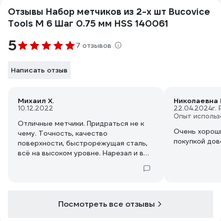
Отзывы Набор метчиков из 2-х шт Bucovice
Tools М 6 Шаг 0.75 мм HSS 140061
5
7 отзывов
Написать отзыв
Михаил Х.
Николаевна 
10.12.2022
22.04.2024
г.
Опыт использ
Отличные метчики. Придраться не к
Очень хороши
чему. Точность, качество
покупкой дов
поверхности, быстрорежущая сталь,
всё на высоком уровне. Нарезал и в
стали и в чугуне и в нержавейке и в
дюралюминии. Качество получаемой
резьбы неизменно отличное. Для
смазки использовал касторовое
масло, смазку Петрова и олеиновую
Посмотреть все отзывы
кислоту.