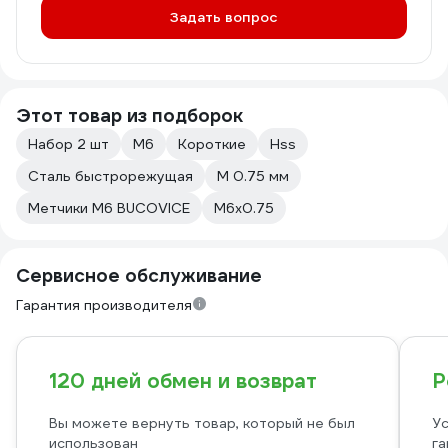
Задать вопрос
Этот товар из подборок
Набор 2 шт
М6
Короткие
Hss
Сталь быстрорежущая
М 0.75 мм
Метчики М6 BUCOVICE
М6х0.75
Сервисное обслуживание
Гарантия производителя
120 дней обмен и возврат
Р
Вы можете вернуть товар, который не был
Ус
использован
га