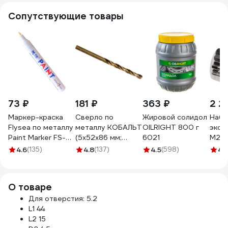
Сопутствующие товары
73 ₽
181 ₽
363 ₽
2 2
Маркер-краска
Сверло по
Жировой солидол
Набо
Flysea по металлу
металлу КОБАЛЬТ
OILRIGHT 800 г
экст
Paint Marker FS-
(5х52х86 мм;
6021
М24 
110 с
Р6М5К5; класс А1)
выкр
4.6
(135)
4.8
(137)
4.5
(598)
4
(
наконечником (2-3
Gigant GT-139
слом
мм), белый FS-110-
винт
white
6 пр
О товаре
B00
Для отверстия: 5.2
L1 44
L2 15