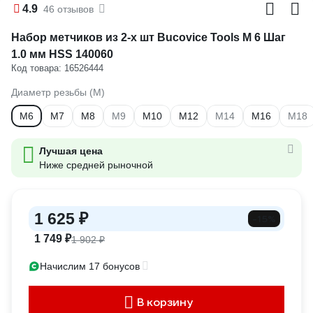
4.9
46 отзывов
Набор метчиков из 2-х шт Bucovice Tools М 6 Шаг
1.0 мм HSS 140060
Код товара: 16526444
Диаметр резьбы (М)
М6
М7
М8
М9
М10
М12
М14
М16
М18
Лучшая цена
Ниже средней рыночной
1 625 ₽
-15%
1 749 ₽
1 902 ₽
Начислим 17 бонусов
В корзину