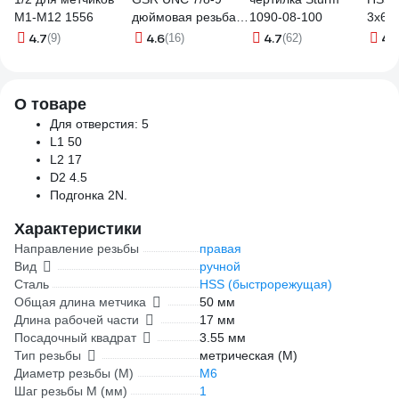
М1-М12 1556
дюймовая резьба
1090-08-100
3x61x
HSSG DIN EN
11-0
4.7
4.6
4.7
4.
(9)
(16)
(62)
22568 B 2a
B00462230
О товаре
Для отверстия: 5
L1 50
L2 17
D2 4.5
Подгонка 2N.
Характеристики
Направление резьбы
правая
Вид
ручной
Сталь
HSS (быстрорежущая)
Общая длина метчика
50 мм
Длина рабочей части
17 мм
Посадочный квадрат
3.55 мм
Тип резьбы
метрическая (М)
Диаметр резьбы (М)
М6
Шаг резьбы М (мм)
1