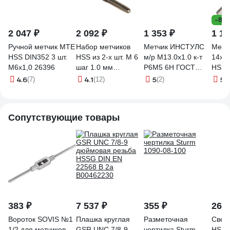
-8%
2 047 ₽
2 092 ₽
1 353 ₽
1 10
Ручной метчик MTE
Набор метчиков
Метчик ИНСТУЛС
Метчи
HSS DIN352 3 шт.
HSS из 2-х шт. M 6
м/р М13.0x1.0 к-т
14х1
M6x1,0 26396
шаг 1.0 мм
Р6М5 6H ГОСТ
HSS 
Bucovice Tools
3266-81
0000
4.6
4.1
5
5
(7)
(12)
(2)
(1
144060
00001583248
Сопутствующие товары
383 ₽
7 537 ₽
355 ₽
260 
Вороток SOVIS №1
Плашка круглая
Разметочная
Свер
1/2 для метчиков
GSR UNC 7/8-9
чертилка Sturm
HSS-