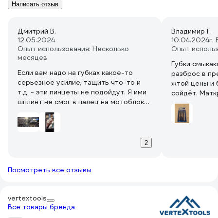
Написать отзыв
Дмитрий В.
Владимир Г.
12.05.2024
10.04.2024
г.
Опыт использования: Несколько
Опыт исполь
месяцев
Губки смыкаю
Если вам надо на губках какое-то
разброс в пре
серьезное усилие, тащить что-то и
жтой цены и
т.д. - эти пинцеты не подойдут. Я ими
сойдёт. Матк
шплинт не смог в палец на мотоблоке
то есть не 
воткнуть, не держат. Но если вам для
сталь, скоре
мелочи, пайки и т.д. - подойдёт. Я брал
для биологии, насекомых, а там лёгкий
прихват это скорее плюс.
2
Ну и 4 штуки за хорошую цену.
Раздербанил набор, половину в
Посмотреть все отзывы
полевую сумку, половину для
микроскопов положил. Красота.
vertextools
Все товары бренда