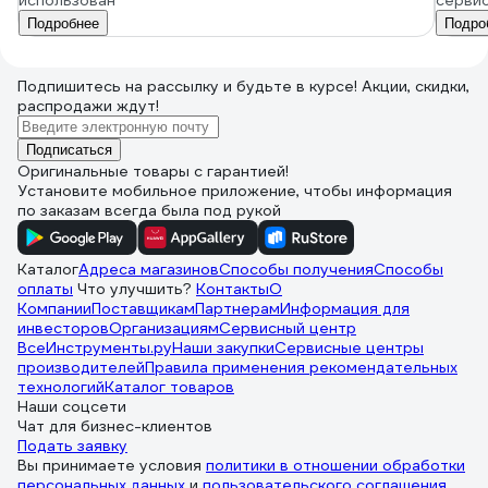
использован
серви
Подробнее
Подро
Подпишитесь
на рассылку
и будьте в курсе! Акции, скидки,
распродажи ждут!
Подписаться
Оригинальные товары с гарантией!
Установите мобильное приложение, чтобы информация
по заказам всегда была под рукой
Каталог
Адреса магазинов
Способы получения
Способы
оплаты
Что улучшить?
Контакты
О
Компании
Поставщикам
Партнерам
Информация для
инвесторов
Организациям
Сервисный центр
ВсеИнструменты.ру
Наши закупки
Сервисные центры
производителей
Правила применения рекомендательных
технологий
Каталог товаров
Наши соцсети
Чат для бизнес-клиентов
Подать заявку
Вы принимаете условия
политики в отношении обработки
персональных данных
и
пользовательского соглашения