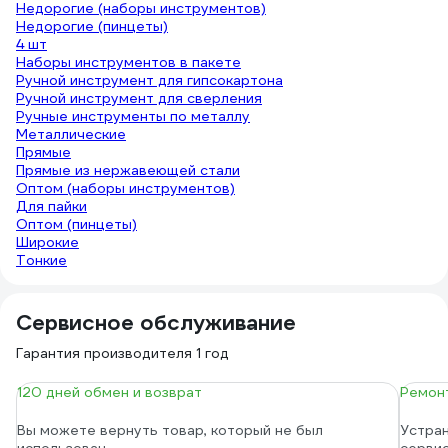
Недорогие (наборы инструментов)
Недорогие (пинцеты)
4 шт
Наборы инструментов в пакете
Ручной инструмент для гипсокартона
Ручной инструмент для сверления
Ручные инструменты по металлу
Металлические
Прямые
Прямые из нержавеющей стали
Оптом (наборы инструментов)
Для пайки
Оптом (пинцеты)
Широкие
Тонкие
Сервисное обслуживание
Гарантия производителя 1 год
120 дней обмен и возврат
Ремонт
Вы можете вернуть товар, который не был
Устран