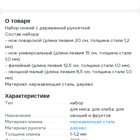
крупная
АБРА
зернистость,
Р200, 50х150 мм
О товаре
35715-03_z01
Набор ножей с деревянной рукояткой
Состав набора:
- нож поварской (длина лезвия 20 см, толщина стали 1,2
мм)
- нож универсальный (длина лезвия 15 см, толщина стали
1,0 мм)
- филейный (длина лезвия 12,5 см, толщина стали 1,0 мм)
- овощной малый (длина лезвия 8,5 см, толщина стали 1,0
мм)
Материал: нержавеющая сталь, дерево
Характеристики
Тип
набор
для мяса; для хлеба; для
Назначение
овощей и фруктов
Материал клинка
нержавеющая сталь
Материал рукояти
дерево
Толщина клинка
1-1,2 мм