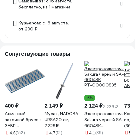
c 16 августа,
Самовывоз:
бесплатно
, из 1 магазина
c 16 августа,
Курьером:
от 290 ₽
Сопутствующие товары
-5%
400 ₽
2 149 ₽
2 124 ₽
732 
2 236 ₽
Алмазный
Мусат, NADOBA
Электроножеточка
Каме
заточной брусок
URSA20 см,
Sakura черный SA-
водн
ЗУБР
722615
6604BK
(36х1
Профессионал
РТ-00000835
B600
(152)
(12)
(39)
(
4.6
4.7
4.1
5