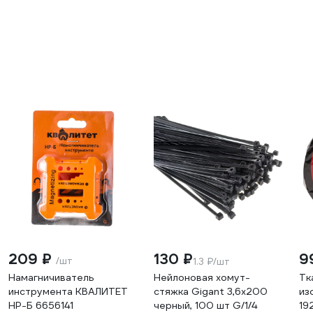
209 ₽
130 ₽
9
/шт
1.3 ₽/шт
Намагничиватель
Нейлоновая хомут-
Тк
инструмента КВАЛИТЕТ
стяжка Gigant 3,6х200
из
НР-Б 6656141
черный, 100 шт G/1/4
19