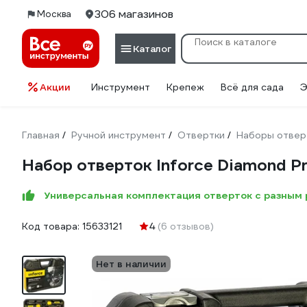
306 магазинов
Москва
Каталог
Акции
Инструмент
Крепеж
Всё для сада
Э
Главная
Ручной инструмент
Отвертки
Наборы отвер
/
/
/
Набор отверток Inforce Diamond P
Универсальная комплектация отверток с разным
Код товара:
15633121
4
(6 отзывов)
Нет в наличии