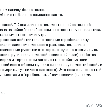
енем напишу более полно.
ибо, и это было не ожиданно как то.
е одной, ТК она длиннее чем место в кейсе под неё
елана на кейсе "петля" крышки, это просто кусок пластика,
стальным стержнем внутри.
 вроде как действительно прочные (пробовал одну
зовался заведомо меньшего размера, чем шлицы
езиненные рукоятки это хорошо, рука не скользит...но,
дерево, руки сдали в мелкой древесной пыли) отвёртка
тверда и теряет свои адгезионные свойства прии
орей всего обрезинку надо сделать чуть мне твёрдой , и
роверить, тут ни чего сложного). Это пока единственный
ых местах и с "проблемными" саморезами (винтами,
д...
7
2