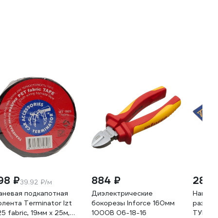
98 ₽
884 ₽
28 ₽
39.92 ₽/м
аневая подкапотная
Диэлектрические
Намагн
олента Terminator Izt
бокорезы Inforce 160мм
размаг
25 fabric, 19мм х 25м,
1000В 06-18-16
ТУНДР