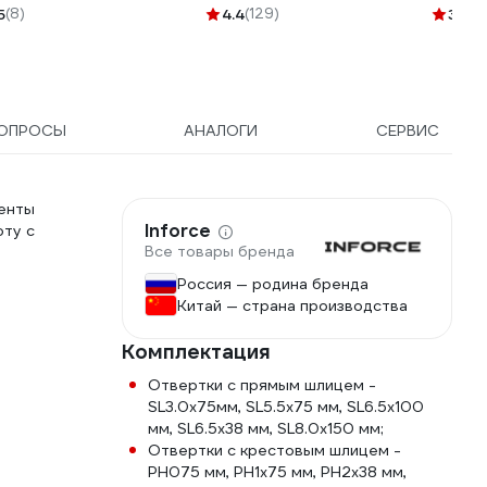
лщина 0,25мм
наконе
5
(8)
4.4
(129)
3.6
(4
00832
23087
ОПРОСЫ
АНАЛОГИ
СЕРВИС
енты
Inforce
оту с
Все товары бренда
Россия — родина бренда
Китай — страна производства
Комплектация
Отвертки с прямым шлицем -
SL3.0х75мм, SL5.5x75 мм, SL6.5x100
мм, SL6.5x38 мм, SL8.0x150 мм;
Отвертки с крестовым шлицем -
PH075 мм, PH1x75 мм, PH2x38 мм,