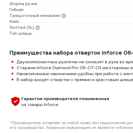
Форма ручки
Гибкая
Трещоточный механизм
Кейс
Slotted (SL)
Тип шлица
Преимущества набора отверток Inforce 06
Двухкомпонентные рукоятки не скользят в руке во вр
Стержни Inforce Diamond Pro 06-07-03 изготовлены из
Намагниченные наконечники удобны при работе с винта
В набор входят отвертки с прямым и крестовым шлице
Гарантия производителя пожизненная
на товары Inforce
*Производитель оставляет за собой право без уведомления ди
его производства. Указанная информация не является публичн