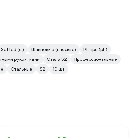
Sotted (sl)
Шлицевые (плоские)
Phillips (ph)
тными рукоятками
Сталь S2
Профессиональные
се
Стальные
S2
10 шт