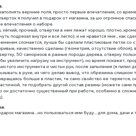
:
заполнять верхние поля, просто первые впечатления, со врем
тверток я получил в подарок от магазина, за шо огромное спас
е впечатления о наборе.
, лёгкий, прочный, отвёртки в нем лежат хорошо, плотно..кром
м чуть подрезал внутри и все легло); и не нравится мне , как сд
ременем сломается, лучше бы сделали пластиковые петли со 
кривые, качественно сделаны (геометрия, отсутствие облоя),
вертку, 50 саморезов в разные породы дерева, отверку поль
бы увеличить нагрузку на инструмент), но время покажет, прор
чистого инструмента и чистых рук, после запыления (я пилил 
ьзывать в руке, из чего делаю вывод, что обрезинка слишком 
вращаясь больше в пластик, те само свойство ее теряется, ск
астичной, те подобрать другой состав резины (можете сами п
но он достаточно существенный при работе, особенно в сложн
).
ля:
дарок магазина....но пользоваться ими буду....для дома, дачи и т