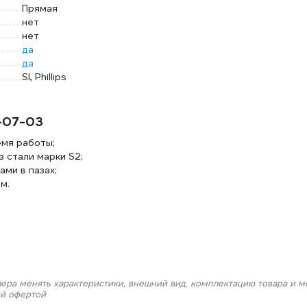
Прямая
нет
нет
да
да
Sl, Phillips
-07-03
емя работы;
 стали марки S2;
ми в пазах;
м.
лера менять характеристики, внешний вид, комплектацию товара и м
ой офертой