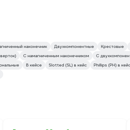
агниченный наконечник
Двухкомпонентные
Крестовые
тверток)
C намагниченным наконечником
С двухкомпонен
иональные
В кейсе
Slotted (SL) в кейс
Phillips (PH) в кей