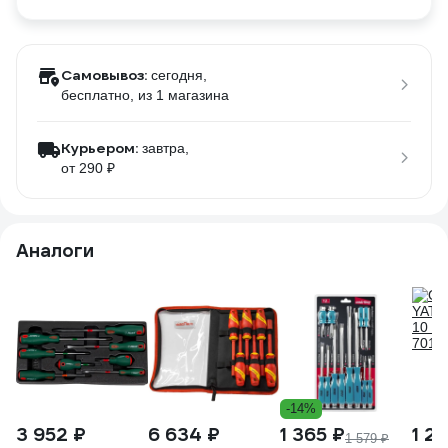
Самовывоз:
сегодня,
бесплатно
, из 1 магазина
Курьером:
завтра,
от 290 ₽
Аналоги
-14%
3 952 ₽
6 634 ₽
1 365 ₽
1 2
1 579 ₽