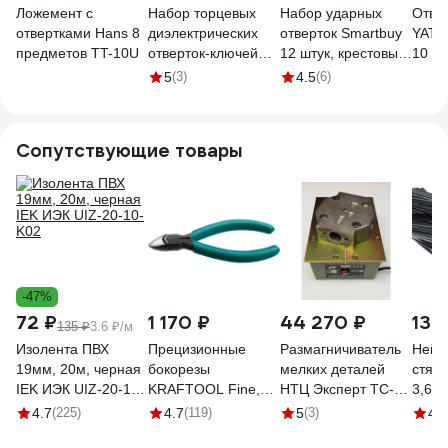
Ложемент с
Набор торцевых
Набор ударных
Отве
отвертками Hans 8
диэлектрических
отверток Smartbuy
YATA
предметов TT-10U
отверток-ключей
12 штук, крестовые
10 п
Промлайн 6
и шлицевые, ручка
7010
5
(3)
4.5
(6)
предметов, Cr-v до
под ключ, Cr-V
1000В
tools/10 SBT-SCN-
ПЛ071212_z025
12P1
Сопутствующие товары
-47%
72 ₽
1 170 ₽
44 270 ₽
130
135 ₽
3.6 ₽/м
Изолента ПВХ
Прецизионные
Размагничиватель
Нейл
19мм, 20м, черная
бокорезы
мелких деталей
стяжк
IEK ИЭК UIZ-20-10-
KRAFTOOL Fine,
НТЦ Эксперт TC-2
3,6х2
K02
чистый рез 115 мм
ntc-000200
100 ш
4.7
(225)
4.7
(119)
5
(3)
4.2
220017-6-11_z01