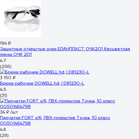
194 ₽
Защитные открытые очки ЕЛАНПЛАСТ ОЧК201 бесцветная
линза ОЧК 201
4.7
(256)
3 150 ₽
Брюки рабочие DOWELL hd, l D81230-L
4.5
(31)
34 ₽
/шт
Перчатки FORT х/б, ПВХ-покрытие Точка, 10 класс
00501464798
4.6
(29)