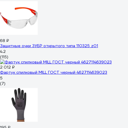
68 ₽
Защитные очки ЗУБР открытого типа 110325_z01
4.2
(115)
2 012 ₽
Фартук спилковый MILL ГОСТ черный 4627114639023
5
(7)
195 ₽