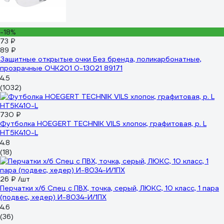
-18%
73 ₽
89 ₽
Защитные открытые очки Без бренда, поликарбонатные,
прозрачные ОЧК201 0-13021 89171
4.5
(1032)
730 ₽
Футболка HOEGERT TECHNIK VILS хлопок, графитовая, р. L
HT5K410-L
4.8
(18)
26 ₽
/шт
Перчатки х/б Спец с ПВХ, точка, серый, ЛЮКС, 10 класс, 1 пара
(подвес, хедер) И-8034-И/1ПХ
4.6
(36)