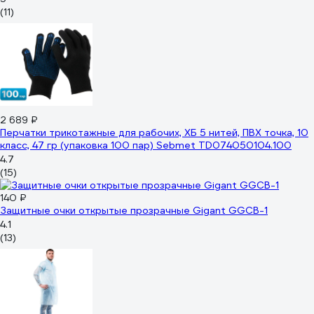
(11)
2 689 ₽
Перчатки трикотажные для рабочих, ХБ 5 нитей, ПВХ точка, 10
класс, 47 гр (упаковка 100 пар) Sebmet TD074050104.100
4.7
(15)
140 ₽
Защитные очки открытые прозрачные Gigant GGСB-1
4.1
(13)