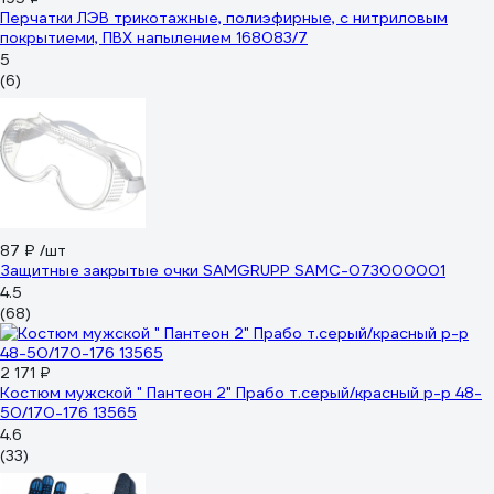
Перчатки ЛЭВ трикотажные, полиэфирные, с нитриловым
покрытиеми, ПВХ напылением 168083/7
5
(6)
87 ₽
/шт
Защитные закрытые очки SAMGRUPP SAMC-073000001
4.5
(68)
2 171 ₽
Костюм мужской " Пантеон 2" Прабо т.серый/красный р-р 48-
50/170-176 13565
4.6
(33)