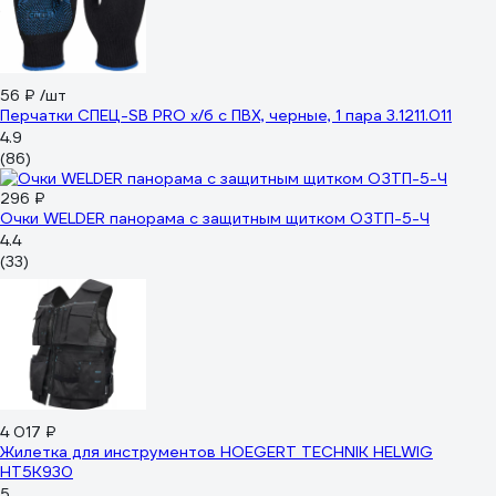
56 ₽
/шт
Перчатки СПЕЦ-SB PRO х/б с ПВХ, черные, 1 пара 3.1211.011
4.9
(86)
296 ₽
Очки WELDER панорама с защитным щитком ОЗТП-5-Ч
4.4
(33)
4 017 ₽
Жилетка для инструментов HOEGERT TECHNIK HELWIG
HT5K930
5