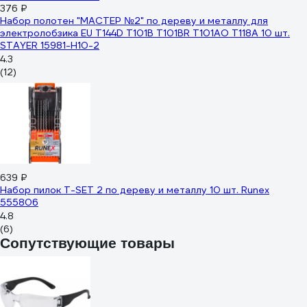
376 ₽
Набор полотен "МАСТЕР №2" по дереву и металлу для
электролобзика EU T144D T101B T101BR T101AO T118A 10 шт.
STAYER 15981-H10-2
4.3
(12)
639 ₽
Набор пилок T-SET 2 по дереву и металлу 10 шт. Runex
555806
4.8
(6)
Сопутствующие товары