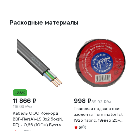
реле; монтаж на
95.05.9SMA),
печатную плату или в
электромеханическое
розетку; выводы с шагом
реле; 2CO 8A; контакты
5мм; 2CO 8A; контакты
AgNi; питание 24В DC;
Расходные материалы
AgNi; катушка 24В DC
категория защиты IP20;
(чувствит.); степень
винтовые клеммы;
защиты RTII
металлическая клипса;
405270240000V10
Сделано в России
485290240000SMRV10
-23%
11 866 ₽
998 ₽
39.92 ₽/м
118.66 ₽/м
Тканевая подкапотная
Кабель ООО Конкорд
изолента Terminator Izt
ВВГ-Пнг(А)-LS 3x2,5ок(N,
1925 fabric, 19мм х 25м,
PE) - 0,66 (100м) Бухта
толщина 0,25мм
5
(8)
100м 4663