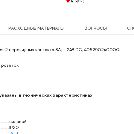
4.5
(67)
РАСХОДНЫЕ МАТЕРИАЛЫ
ВОПРОСЫ
СП
er 2 перекидных контакта 8А, = 24В DC, 405290240000:
 розеток.
указаны в технических характеристиках.
силовой
IP20
24 В