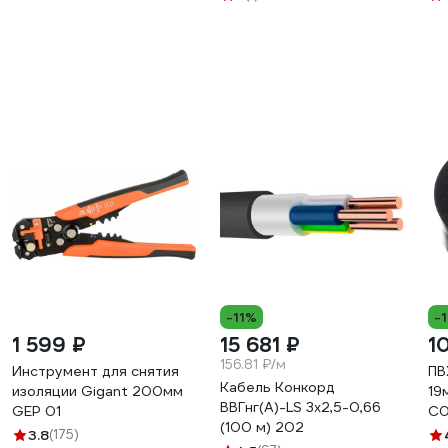
rpm10926
40
-11%
-
1 599 ₽
15 681 ₽
1
156.81 ₽/м
Инструмент для снятия
ПВ
Кабель Конкорд
изоляции Gigant 200мм
19
ВВГнг(А)-LS 3х2,5-0,66
GEP 01
C0
(100 м) 202
3.8
(175)