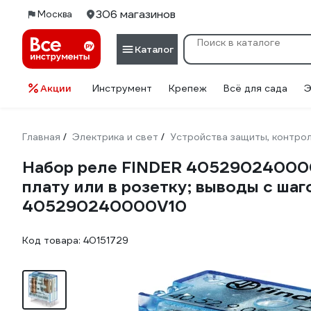
306 магазинов
Москва
Каталог
Акции
Инструмент
Крепеж
Всё для сада
Э
Главная
Электрика и свет
Устройства защиты, контрол
/
/
Набор реле FINDER 405290240000
плату или в розетку; выводы с шаг
405290240000V10
Код товара:
40151729