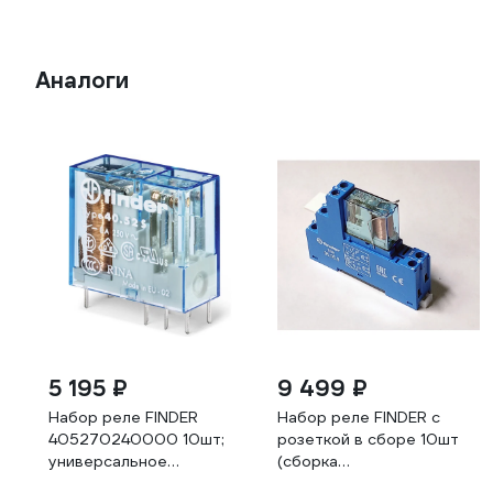
Аналоги
5 195 ₽
9 499 ₽
Набор реле FINDER
Набор реле FINDER c
405270240000 10шт;
розеткой в сборе 10шт
универсальное
(сборка
электромеханическое
40.52.9.024.0000 +