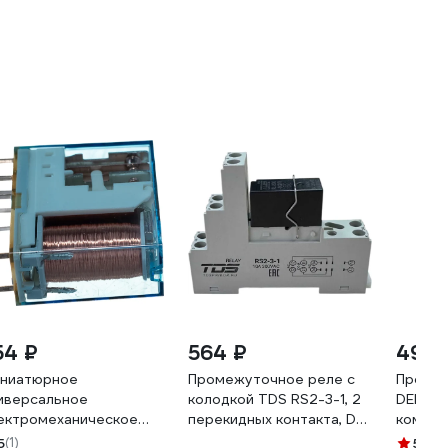
54 ₽
564 ₽
490 
ниатюрное
Промежуточное реле с
Промеж
иверсальное
колодкой TDS RS2-3-1, 2
DELTAKI
ектромеханическое
перекидных контакта, DC
компак
ле Finder
24В/8А TDS60960
MPR (2
5
(1)
5
(1)