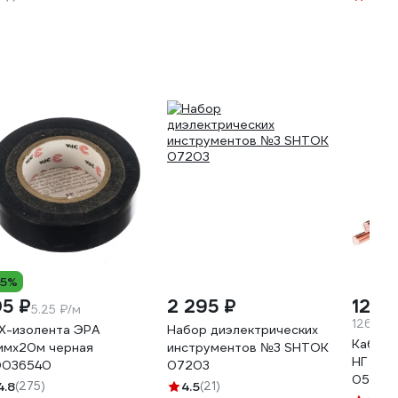
5290240000
8А, IP
15%
05 ₽
2 295 ₽
12 6
5.25 ₽/м
126.36 
Х-изолента ЭРА
Набор диэлектрических
Кабель
ммх20м черная
инструментов №3 SHTOK
НГ LS 3
036540
07203
05465
4.8
(275)
4.5
(21)