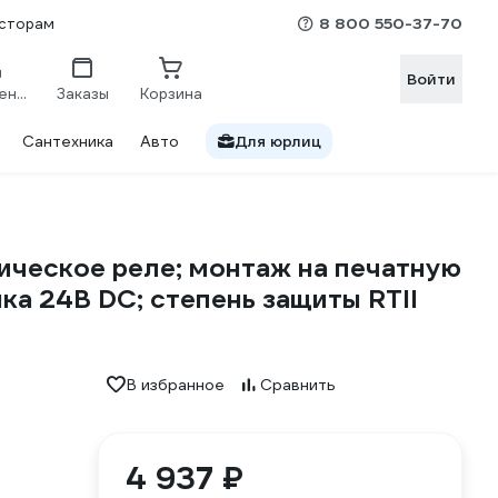
8 800 550-37-70
сторам
Войти
Сравнение
Заказы
Корзина
Сантехника
Авто
Для юрлиц
ческое реле; монтаж на печатную
шка 24В DC; степень защиты RTII
В избранное
Сравнить
4 937 ₽