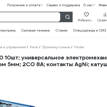
Получение и оплата
Сервис и поддержка
О нас
Инве
Избранное
лектрика
Силовая техника
Станки
Спецодежда и СИЗ
я и управления
Реле
Промежуточные
Finder
/
/
/
 10шт; универсальное электромехани
ом 5мм; 2CO 8A; контакты AgNi; кату