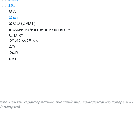
DC
8 А
2 шт
2 CO (DPDT)
в розетку/на печатную плату
0.17 кг
29х12.4х25 мм
40
24 В
нет
лера менять характеристики, внешний вид, комплектацию товара и м
ой офертой