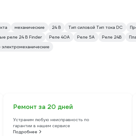
акта
механические
24 В
Тип силовой Тип тока DC
Пр
е реле 24 В Finder
Реле 40А
Реле 5А
Реле 24В
Пл
 электромеханические
Ремонт за 20 дней
Устраним любую неисправность по
гарантии в нашем сервисе
Подробнее