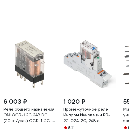
6 003 ₽
1 020 ₽
5
Реле общего назначения
Промежуточное реле
Ми
ONI OGR-1 2C 24В DC
Инпром Инновации PR-
ун
(20шт/упак) OGR-1-2C-
22-024-2С, 24В с
эл
DC24V
модулем в сборе
ре
5
(1)