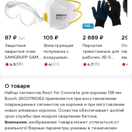
87 ₽
105 ₽
2 689 ₽
296
/шт
Защитные
Фильтрующая
Перчатки
Очки
закрытые очки
полумаска с
трикотажные для
пано
SAMGRUPP SAMC-
воздушным
рабочих, ХБ 5
защи
073000001
клапаном Biber
нитей, ПВХ точка,
ОЗТП
4.5
(68)
4
(20)
4.7
(15)
4.
БИБЕР 96204 FFP1
10 класс, 47 гр
тов-205897
(упаковка 100
пар) Sebmet
О товаре
TD074050104.100
Набор сегментов Best for Concrete для коронки 138 мм
Bosch 2600116062 применяется при восстановлении
поврежденных сегментов на коронке и при изготовлении
новых алмазных коронок. Оснастка обеспечивает долгий
срок службы при мокром сверлении бетона.
Внимание,
изображение товара может отличаться от
реального! Верные параметры указаны в технических