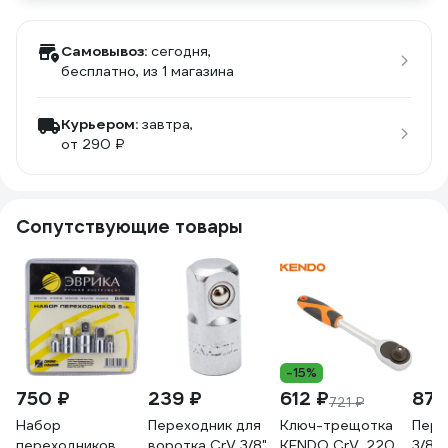
Самовывоз:
сегодня,
бесплатно
, из 1 магазина
Курьером:
завтра,
от 290 ₽
Сопутствующие товары
-15%
750 ₽
239 ₽
612 ₽
87 
721 ₽
Набор
Переходник для
Ключ-трещотка
Пере
переходников
воротка CrV 3/8"
KENDO CrV, 220
3/8M