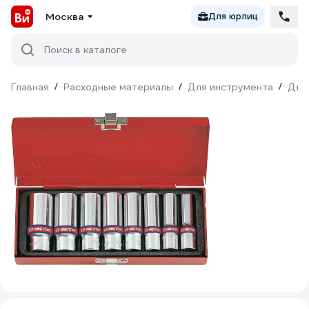
Москва
Для юрлиц
Поиск в каталоге
Главная
/
Расходные материалы
/
Для инструмента
/
Для