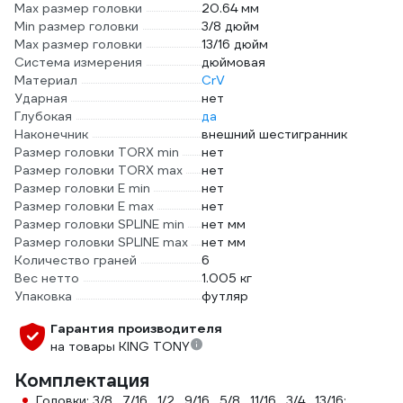
Max размер головки
20.64 мм
Min размер головки
3/8 дюйм
Max размер головки
13/16 дюйм
Система измерения
дюймовая
Материал
CrV
Ударная
нет
Глубокая
да
Наконечник
внешний шестигранник
Размер головки TORX min
нет
Размер головки TORX max
нет
Размер головки E min
нет
Размер головки E max
нет
Размер головки SPLINE min
нет мм
Размер головки SPLINE max
нет мм
Количество граней
6
Вес нетто
1.005 кг
Упаковка
футляр
Гарантия производителя
на товары KING TONY
Комплектация
Головки: 3/8 , 7/16 , 1/2 , 9/16 , 5/8 , 11/16 , 3/4 , 13/16;