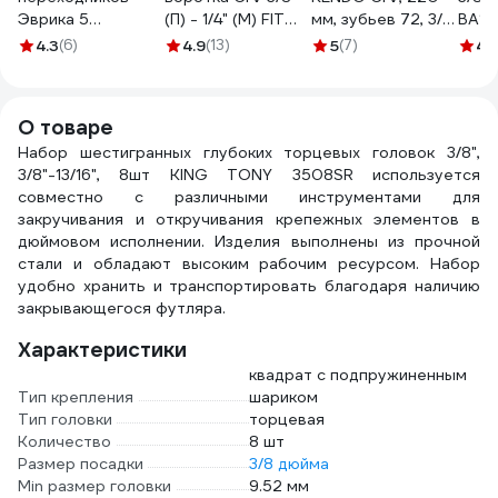
Эврика 5
(П) - 1/4" (М) FIT
мм, зубьев 72, 3/8"
BA12
предметов ER-
HQ 62646
16111
4.3
(6)
4.9
(13)
5
(7)
4.
95260 940532
О товаре
Набор шестигранных глубоких торцевых головок 3/8",
3/8"-13/16", 8шт KING TONY 3508SR используется
совместно с различными инструментами для
закручивания и откручивания крепежных элементов в
дюймовом исполнении. Изделия выполнены из прочной
стали и обладают высоким рабочим ресурсом. Набор
удобно хранить и транспортировать благодаря наличию
закрывающегося футляра.
Характеристики
квадрат с подпружиненным
Тип крепления
шариком
Тип головки
торцевая
Количество
8 шт
Размер посадки
3/8 дюйма
Min размер головки
9.52 мм