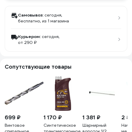
Самовывоз:
сегодня,
бесплатно
, из 1 магазина
Курьером:
сегодня,
от 290 ₽
Сопутствующие товары
699 ₽
1 170 ₽
1 381 ₽
2 8
Винтовое
Синтетическое
Шарнирный
Набо
спиральное
трансмиссионное
вороток 1/2,
мета