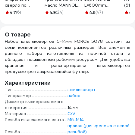
сверло по
масло MANNOL
L=600mm
(51 ш
металлу HSS
EXTRA
АвтоDело 39740
Infor
4.7
(6)
4.9
(24)
4.5
(47)
4.
(14х200 мм)
GETRIEBEOEL
14593
Strong СTC-
75W90 1 л 1304
019014200
О товаре
Набор шпильковертов 5-14мм FORCE 5078 состоит из
семи компонентов различных размеров. Все элементы
данного набора изготовлены из прочной стали и
обладают повышенным рабочим ресурсом. Для удобства
хранения и транспортировки шпильковертов
предусмотрен закрывающийся футляр.
Характеристики
Тип
шпильковерт
Типоразмер
набор
Диаметр высверливаемого
отверстия
14 мм
Материал
CrV
Резьба извлекаемого винта
М5-М14
правая (для крепежа с левой
Резьба
резьбой)