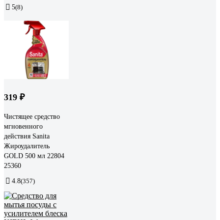
5
(8)
319 ₽
Чистящее средство
мгновенного
действия Sanita
Жироудалитель
GOLD 500 мл 22804
25360
4.8
(357)