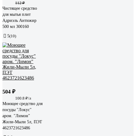
112 ₽
Чистящее средство
для мытья плит
Адриэль Антижир
500 мл 300160
5
(10)
504 ₽
100.8 ₽/л
Моющее средство для
посуды "Локус"
аром. "Лимон"
Жили-Мыли 5л, ПЭТ
4623721623486