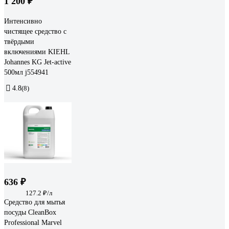
1 200 ₽
Интенсивно
чистящее средство с
твёрдыми
включениями KIEHL
Johannes KG Jet-active
500мл j554941
4.8
(8)
636 ₽
127.2 ₽/л
Средство для мытья
посуды CleanBox
Professional Marvel