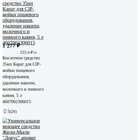
1 277 ₽
255.4 ₽/л
Кислотное средство
35нп Карат для CIP-
мойки пищевого
оборудования,
удаление накипи,
молочного и пивного
камня, 5 л
4607002306015
5
(20)