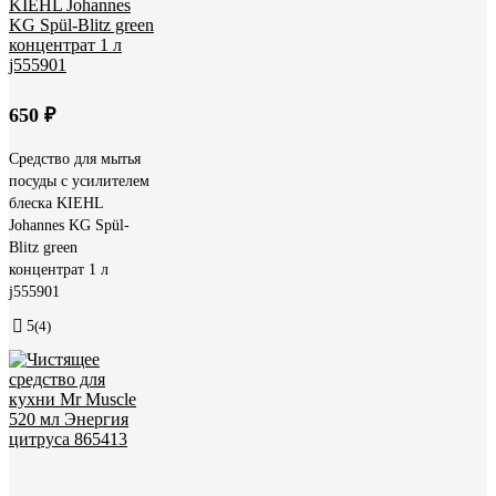
650 ₽
Средство для мытья
посуды с усилителем
блеска KIEHL
Johannes KG Spül-
Blitz green
концентрат 1 л
j555901
5
(4)