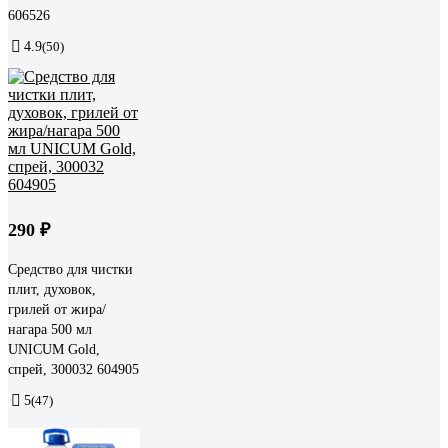
606526
4.9
(50)
290 ₽
Средство для чистки
плит, духовок,
грилей от жира/
нагара 500 мл
UNICUM Gold,
спрей, 300032 604905
5
(47)