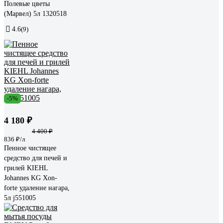
Полевые цветы
(Марвел) 5л 1320518
4.6
(9)
-5%
4 180 ₽
4 400 ₽
836 ₽/л
Пенное чистящее
средство для печей и
грилей KIEHL
Johannes KG Xon-
forte удаление нагара,
5л j551005