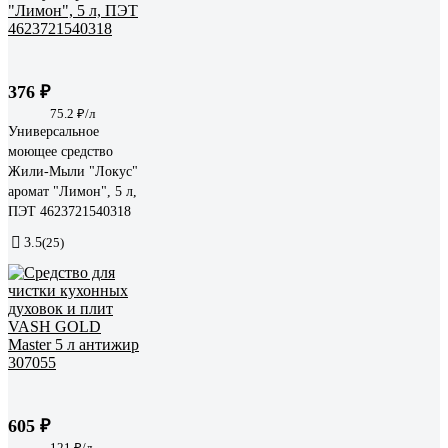
376 ₽
75.2 ₽/л
Универсальное
моющее средство
Жили-Мыли "Локус"
аромат "Лимон", 5 л,
ПЭТ 4623721540318
3.5
(25)
605 ₽
121 ₽/л