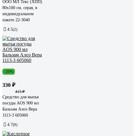
ООО МЛ Текс (ХПП)
80x100 см, серая, в
индивидуальном
пакете 22-3040
4.5
(2)
-20%
330 ₽
415 ₽
Средство для мытья
посуды AOS 900 мл
Бальзам Алоэ Вера
1113-3 605060
4.7
(9)