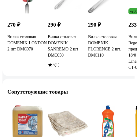
-23
270 ₽
290 ₽
290 ₽
233
Вилка столовая
Вилка столовая
Вилка столовая
Вилк
DOMENIK LONDON
DOMENIK
DOMENIK
Rege
2 шт DMC070
SANREMO 2 шт
FLORENCE 2 шт.
пред
DMC050
DMC110
18/0
Line
5
(1)
CT-0
Сопутствующие товары