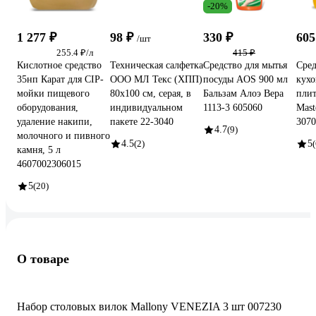
-20%
1 277 ₽
98 ₽
330 ₽
605
/шт
255.4 ₽/л
415 ₽
Кислотное средство
Техническая салфетка
Средство для мытья
Сред
35нп Карат для CIP-
ООО МЛ Текс (ХПП)
посуды AOS 900 мл
кухо
мойки пищевого
80x100 см, серая, в
Бальзам Алоэ Вера
пли
оборудования,
индивидуальном
1113-3 605060
Mast
удаление накипи,
пакете 22-3040
3070
4.7
(9)
молочного и пивного
4.5
(2)
5
(
камня, 5 л
4607002306015
5
(20)
О товаре
Набор столовых вилок Mallony VENEZIA 3 шт 007230