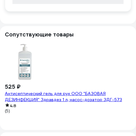
Сопутствующие товары
525 ₽
-
6
Антисептический гель для рук ООО "БАЗОВАЯ
ДЕЗИНФЕКЦИЯ" Здравдез 1 л, насос-дозатор ЗДГ-573
81
Ба
4.8
(5)
(2