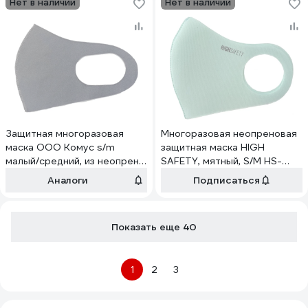
Нет в наличии
Нет в наличии
Защитная многоразовая
Многоразовая неопреновая
маска ООО Комус s/m
защитная маска HIGH
малый/средний, из неопрена,
SAFETY, мятный, S/M HS-
серая 1299326
M01-M-SM1
Аналоги
Подписаться
Показать еще 40
1
2
3