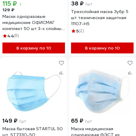
115 ₽
38 ₽
/шт
129 ₽
Трехслойная маска Зубр 5
Маски одноразовые
шт техническая защитная
медицинские ОФИСМАГ
11107-H5
комплект 50 шт 3-х слойные
5
(2)
белые, фильтр Смс,
4.4
(8)
полиэстер МЕДСЕРВИС ш/к
48761 631501
В корзину по 10
В корзину по 10
149 ₽
65 ₽
/шт
/шт
Маска бытовая STARTUL 50
Маска медицинская
шт. ST7330-50
одноразовая ФЭСТ из