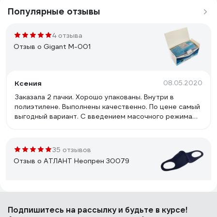
Популярные отзывы
4 отзыва
Отзыв о Gigant M-001
Ксения
08.05.2020
Заказала 2 пачки. Хорошо упакованы. Внутри в
полиэтилене. Выполнены качественно. По цене самый
выгодный вариант. C введением масочного режима
вынужденная покупка.
35 отзывов
Отзыв о АТЛАНТ Неопрен 30079
Владимир
28.05.2020
Подпишитесь
на рассылку
и будьте в курсе!
Цена. На мою морду лица подошла очень хорошо,