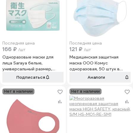
Последняя цена
Последняя цена
166 ₽
121 ₽
/шт
/шт
Одноразовые маски для
Медицинская защитная
лица Saraya белые,
маска ООО Комус
универсальный размер,
одноразовая, 50 штук в
двуслойные, c завязками за
упаковке 1412981
Подписаться
Аналоги
головой, нетканый материал,
100 шт. 51181
Нет в наличии
Нет в наличии