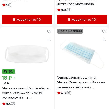
нетканого материала
5
(1)
нестерильная №10
4.9
(19)
коричневая 470 2189
В корзину по 10
В корзину по 10
Нет в наличии
-5%
18 ₽
Одноразовая защитная
Маска Спец трехслойная на
19 ₽
резинках с носовым
Маска на лицо Conte elegan
фиксатором 50 шт
conte 20c-47сп 175x95,
4.3
(16)
МАСКА-50
комплект 10 шт.
1004230010010000
4.3
(3)