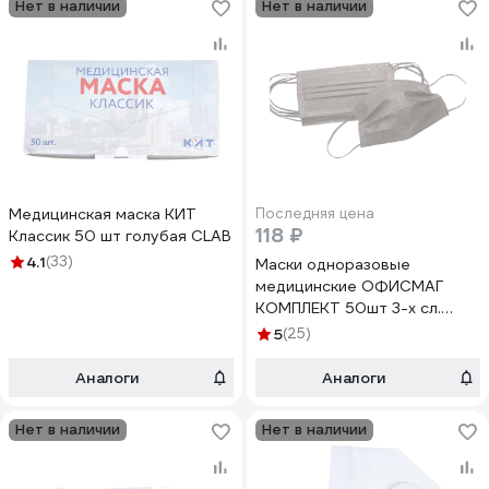
Нет в наличии
Нет в наличии
Медицинская маска КИТ
Последняя цена
118 ₽
Классик 50 шт голубая CLAB
4.1
(33)
Маски одноразовые
медицинские ОФИСМАГ
КОМПЛЕКТ 50шт 3-х сл.
черные, фильтр СМС, п/э, ш/
5
(25)
к 48778 631643
Аналоги
Аналоги
Нет в наличии
Нет в наличии