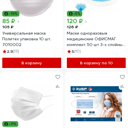
-19%
-5%
85 ₽
120 ₽
105 ₽
126 ₽
Универсальная маска
Маски одноразовые
Политех упаковка 10 шт.
медицинские ОФИСМАГ
7010002
комплект 50 шт 3-х слойные
голубые, фильтр Смс,
2.9
(13)
5
(10)
полиэстер МЕДСЕРВИС ш/к
48754 631502
В корзину
В корзину по 10
-11%