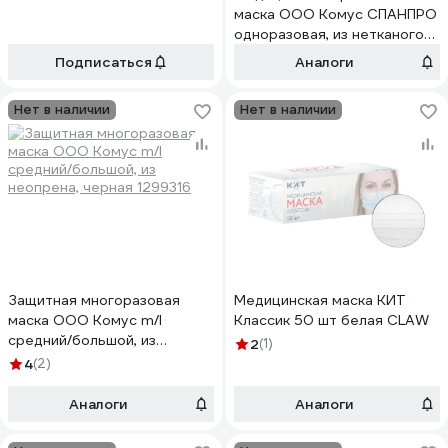
BL-LXL1
маска ООО Комус СПАНПРО
одноразовая, из нетканого
материала, 50 штук в
Подписаться
Аналоги
упаковке 1546549
Нет в наличии
Нет в наличии
Защитная многоразовая
Медицинская маска КИТ
маска ООО Комус m/l
Классик 50 шт белая CLAW
средний/большой, из
2
(1)
неопрена, черная 1299316
4
(2)
Аналоги
Аналоги