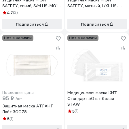
защитная маска HIGH
защитная маска HIGH
SAFETY, синий, S/M HS-M01-
SAFETY, мятный, L/XL HS-
BL-SM1
M01-М-LXL1
4.7
(3)
Подписаться
Подписаться
Нет в наличии
Нет в наличии
Последняя цена
Медицинская маска КИТ
95 ₽
Стандарт 50 шт белая
/шт
STAW
Защитная маска АТЛАНТ
5
(1)
Лайт 30078
5
(1)