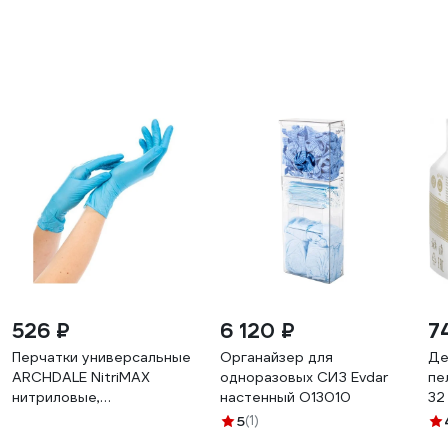
526 ₽
6 120 ₽
7
Перчатки универсальные
Органайзер для
Де
ARCHDALE NitriMAX
одноразовых СИЗ Evdar
пе
нитриловые,
настенный O13010
32
неопудренные, голубые,
5
(1)
3г, Китай(z), размер M,