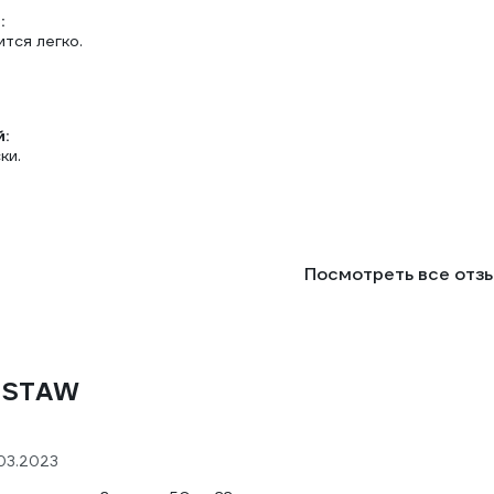
:
тся легко.
:
ки.
Посмотреть все отз
т STAW
.03.2023