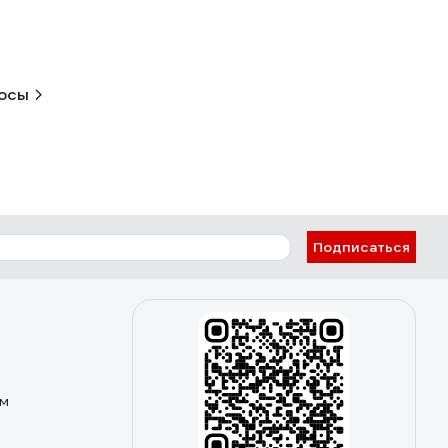
росы
Подписаться
ом