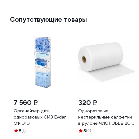
Сопутствующие товары
7 560 ₽
320 ₽
Органайзер для
Одноразовые
одноразовых СИЗ Evdar
нестерильные салфетки
O14010
в рулоне ЧИСТОВЬЕ 200
шт, 20x20 см, спанлейс,
5
(1)
5
(4)
40 г/кв.м, белые 630227