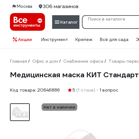
306 магазинов
Москва
Каталог
Акции
Инструмент
Крепеж
Всё для сада
Э
Главная
Офис и дом
Снабжение офиса
Товары перв
/
/
/
Медицинская маска КИТ Стандарт
Код товара:
20646886
5
(1 отзыв)
1 вопрос
Нет в наличии