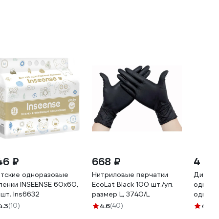
46 ₽
668 ₽
4 20
тские одноразовые
Нитриловые перчатки
Диспен
ленки INSEENSE 60х60,
EcoLat Black 100 шт./уп.
однора
 шт. Ins6632
размер L, 3740/L
односе
4.3
(10)
4.6
(40)
4.8
(5