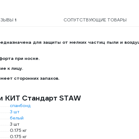
100 шт. B151M
ТЗЫВЫ
1
СОПУТСТВУЮЩИЕ ТОВАРЫ
едназначена для защиты от мелких частиц пыли и возду
орта при носке.
е к лицу.
имеет сторонних запахов.
ки КИТ Стандарт STAW
спанбонд
3 шт
белый
3 шт
0.175 кг
0.175 кг