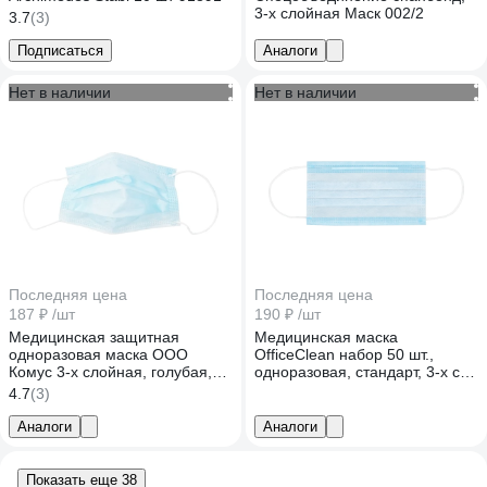
3-х слойная Маск 002/2
3.7
(3)
Подписаться
Аналоги
Нет в наличии
Нет в наличии
Последняя цена
Последняя цена
187 ₽
/шт
190 ₽
/шт
Медицинская защитная
Медицинская маска
одноразовая маска ООО
OfficeClean набор 50 шт.,
Комус 3-х слойная, голубая,
одноразовая, стандарт, 3-х сл.
50 штук в упаковке 1494493
с носовым фиксатором на
4.7
(3)
резинках, пакет 339049
Аналоги
Аналоги
Показать еще 38