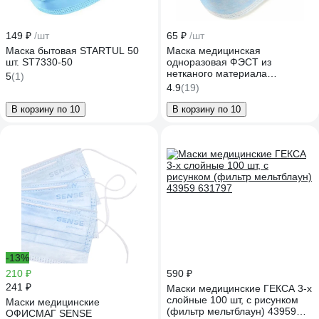
149 ₽
/шт
65 ₽
/шт
Маска бытовая STARTUL 50
Маска медицинская
шт. ST7330-50
одноразовая ФЭСТ из
нетканого материала
5
(1)
нестерильная №10
4.9
(19)
коричневая 470 2189
В корзину по 10
В корзину по 10
-13%
210 ₽
590 ₽
241 ₽
Маски медицинские ГЕКСА 3-х
слойные 100 шт, с рисунком
Маски медицинские
(фильтр мельтблаун) 43959
ОФИСМАГ SENSE