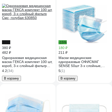
-21%
-15%
380 ₽
180 ₽
482 ₽
211 ₽
Одноразовая медицинская
Маски медицинские
маска ГЕКСА комплект 100 шт,
одноразовые ОФИСМАГ
короб, 3-х слойный фильтр
SENSE 50шт 3-х слойные,
Смс, голубая 630850
голубые, фильтр мельтблаун
4.2
(34)
5
(1)
630852
В корзину
В корзину