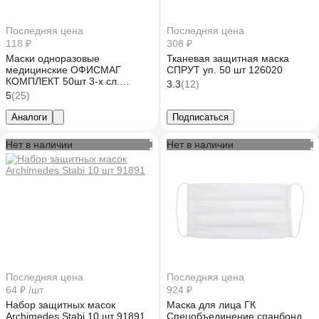
Последняя цена
Последняя цена
118 ₽
308 ₽
Маски одноразовые
Тканевая защитная маска
медицинские ОФИСМАГ
СПРУТ уп. 50 шт 126020
КОМПЛЕКТ 50шт 3-х сл.
3.3
(12)
черные, фильтр СМС, п/э, ш/к
5
(25)
48778 631643
Аналоги
Подписаться
Нет в наличии
Нет в наличии
Последняя цена
Последняя цена
64 ₽
/шт
924 ₽
Набор защитных масок
Маска для лица ГК
Archimedes Stabi 10 шт 91891
Спецобъединение спанбонд,