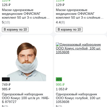
120 ₽
115 ₽
126 ₽
129 ₽
Маски одноразовые
Маски одноразовые
медицинские ОФИСМАГ
медицинские ОФИСМАГ
комплект 50 шт 3-х слойные
комплект 50 шт 3-х слойные
голубые, фильтр Смс,
белые, фильтр Смс, полиэстер
5
(10)
4.4
(8)
полиэстер МЕДСЕРВИС ш/к
МЕДСЕРВИС ш/к 48761
48754 631502
631501
В корзину по 10
В корзину по 10
-24%
-6%
749 ₽
995 ₽
985 ₽
1 053 ₽
Одноразовый набородник
Одноразовый набородник
ООО Комус 100 шт./в уп. НАБ-
ООО Комус голубой, 100 шт.
Б 879727
1053608
5
(2)
5
(2)