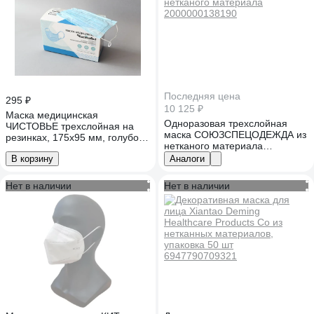
Последняя цена
295 ₽
10 125 ₽
Маска медицинская
Одноразовая трехслойная
ЧИСТОВЬЕ трехслойная на
маска СОЮЗСПЕЦОДЕЖДА из
резинках, 175x95 мм, голубой,
нетканого материала
100 шт/упк 602-708
2000000138190
В корзину
Аналоги
Нет в наличии
Нет в наличии