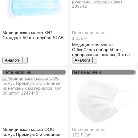
Медицинская маска КИТ
Последняя цена
Стандарт 50 шт голубая STAB
1 336 ₽
Медицинская маска
OfficeClean набор 50 шт.,
одноразовая, эконом, 3-х сл. с
носовым фиксатором на
Аналоги
Аналоги
резинках, голубая, пакет
299742
Нет в наличии
Нет в наличии
Медицинская маска ООО
Последняя цена
Комус Премиум 3-х слойная,
172 ₽
/шт