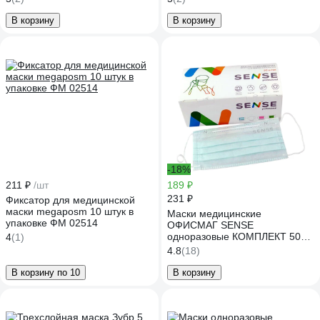
В корзину
В корзину
-18%
211 ₽
/шт
189 ₽
231 ₽
Фиксатор для медицинской
маски megaposm 10 штук в
Маски медицинские
упаковке ФМ 02514
ОФИСМАГ SENSE
одноразовые КОМПЛЕКТ 50
4
(1)
штук короб, 3-х слойные
4.8
(18)
мелтблаун, мятная, шк 61344
631684
В корзину по 10
В корзину