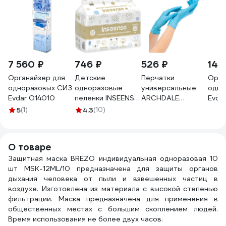
7 560 ₽
746 ₽
526 ₽
14 
Органайзер для
Детские
Перчатки
Орга
одноразовых СИЗ
одноразовые
универсальные
одно
Evdar O14010
пеленки INSEENSE
ARCHDALE
Evda
60х60, 32 шт.
NitriMAX
упак
5
(1)
4.3
(10)
Ins6632
нитриловые,
перч
неопудренные,
СИЗ,
голубые, 3г,
хала
О товаре
Китай(z), размер
Защитная маска BREZO индивидуальная одноразовая 10
M, 100 шт. B151M
шт MSK-12ML/10 предназначена для защиты органов
дыхания человека от пыли и взвешенных частиц в
воздухе. Изготовлена из материала с высокой степенью
фильтрации. Маска предназначена для применения в
общественных местах с большим скоплением людей.
Время использования не более двух часов.