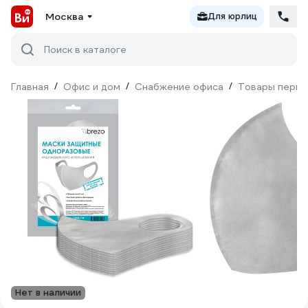
Москва
Для юрлиц
Поиск в каталоге
Главная
/
Офис и дом
/
Снабжение офиса
/
Товары перво
Нет в наличии