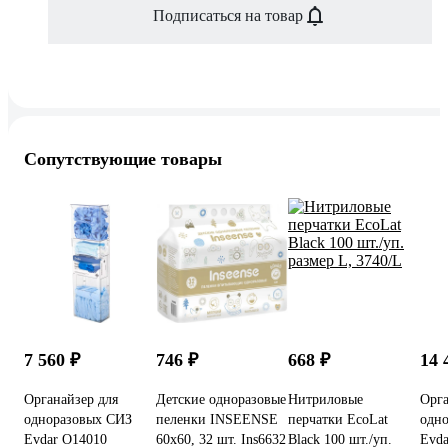
Подписаться на товар
Сопутствующие товары
7 560 ₽
746 ₽
668 ₽
14 
Органайзер для
Детские одноразовые
Нитриловые
Орга
одноразовых СИЗ
пеленки INSEENSE
перчатки EcoLat
одн
Evdar O14010
60х60, 32 шт. Ins6632
Black 100 шт./уп.
Evda