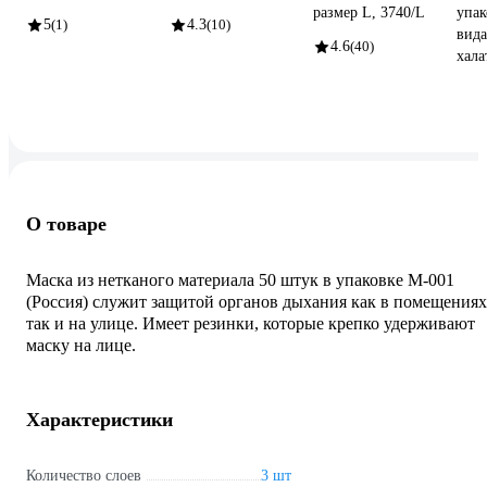
размер L, 3740/L
упак
5
(1)
4.3
(10)
вида
4.6
(40)
хала
О товаре
Маска из нетканого материала 50 штук в упаковке M-001
(Россия) служит защитой органов дыхания как в помещениях
так и на улице. Имеет резинки, которые крепко удерживают
маску на лице.
Характеристики
Количество слоев
3 шт