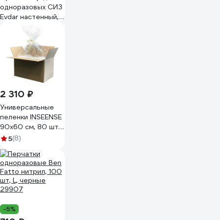
одноразовых СИЗ
Evdar настенный, 2
упаковки
перчаток, 2 вида
СИЗ, маски,
халаты O24010
2 310 ₽
Универсальные
пеленки INSEENSE
90x60 см, 80 шт.
Ins9060/80
5
(8)
-5%