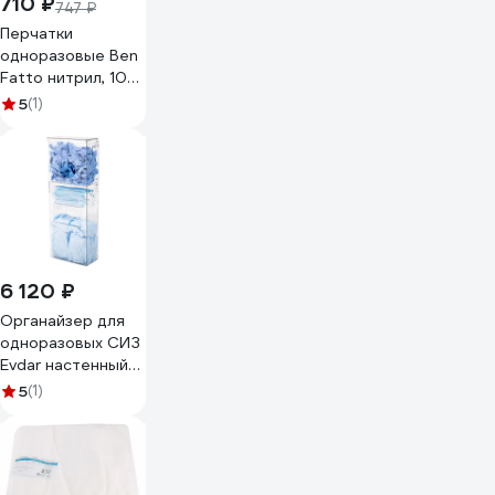
710 ₽
747 ₽
Перчатки
одноразовые Ben
Fatto нитрил, 100
шт, L, черные
5
(1)
29907
6 120 ₽
Органайзер для
одноразовых СИЗ
Evdar настенный
O13010
5
(1)