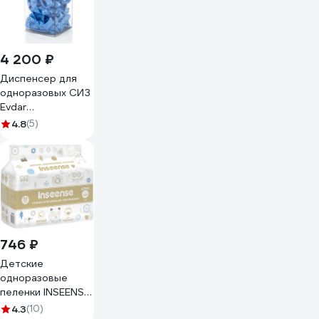
голубые, 3г,
Китай(z), размер
M, 100 шт. B151M
4 200 ₽
Диспенсер для
одноразовых СИЗ
Evdar
односекционный
4.8
(5)
D1020
746 ₽
Детские
одноразовые
пеленки INSEENSE
60х60, 32 шт.
4.3
(10)