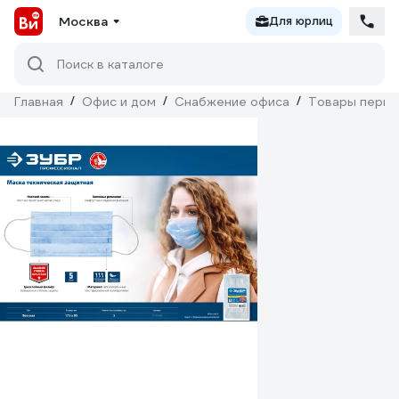
Москва
Для юрлиц
Поиск в каталоге
Главная
/
Офис и дом
/
Снабжение офиса
/
Товары перво