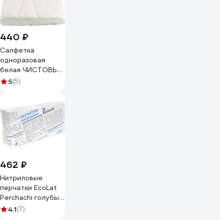
440 ₽
Салфетка
одноразовая
белая ЧИСТОВЬЕ
30x40 см,
5
(5)
Комплект 100 шт.,
спанлейс, 40 г/м2,
630877 00-147
462 ₽
Нитриловые
перчатки EcoLat
Perchachi голубые,
размер M, 100 шт.
4.1
(7)
3534/M