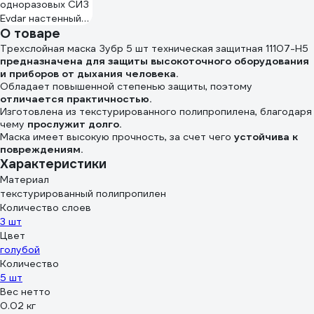
одноразовых СИЗ
Evdar настенный
О товаре
O13020
Трехслойная маска Зубр 5 шт техническая защитная 11107-H5
предназначена для защиты высокоточного оборудования
и приборов от дыхания человека.
Обладает повышенной степенью защиты, поэтому
отличается практичностью.
Изготовлена из текстурированного полипропилена, благодаря
чему
прослужит долго.
Маска имеет высокую прочность, за счет чего
устойчива к
повреждениям.
Характеристики
Материал
текстурированный полипропилен
Количество слоев
3 шт
Цвет
голубой
Количество
5 шт
Вес нетто
0.02 кг