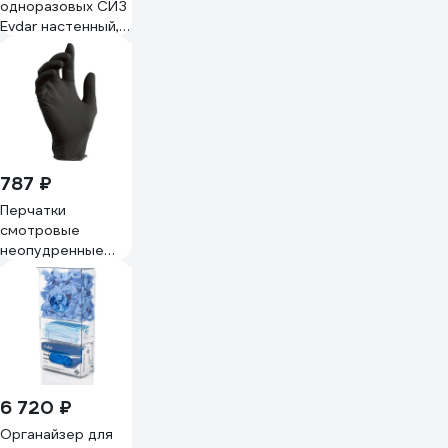
одноразовых СИЗ
Evdar настенный, 2
упаковки
перчаток, 2 вида
СИЗ, медицинские
маски O23020
787 ₽
Перчатки
смотровые
неопудренные
ARCHDALE
NitriMax
нитриловые,
черные, 4г, 50
пар, р.L B784L
6 720 ₽
Органайзер для