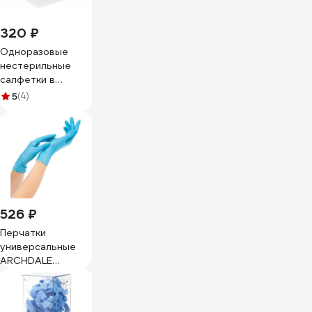
320 ₽
Одноразовые
нестерильные
салфетки в
рулоне
5
(4)
ЧИСТОВЬЕ 200
шт, 20x20 см,
спанлейс, 40 г/
кв.м, белые
630227
526 ₽
Перчатки
универсальные
ARCHDALE
NitriMAX
нитриловые,
неопудренные,