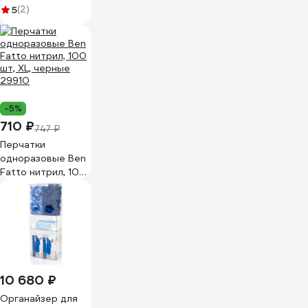
перфорацией
5
(2)
ЧИСТОВЬЕ 75 шт.,
80x200 см, СМС,
17 г/м2, голубые
600-497 630193
-5%
710 ₽
747 ₽
Перчатки
одноразовые Ben
Fatto нитрил, 100
шт, XL, черные
29910
10 680 ₽
Органайзер для