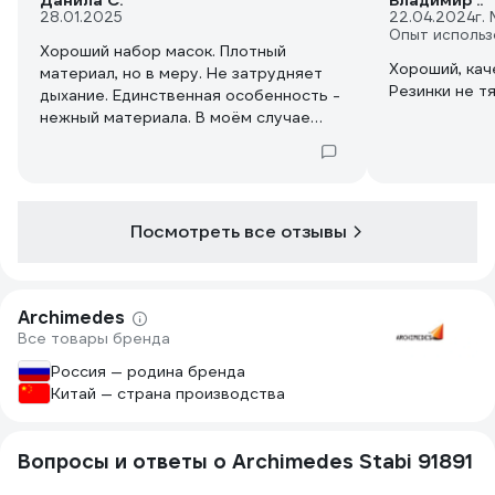
Данила С.
Владимир ..
28.01.2025
22.04.2024
г.
Опыт использ
Хороший набор масок. Плотный
Хороший, кач
материал, но в меру. Не затрудняет
Резинки не т
дыхание. Единственная особенность -
нежный материала. В моём случае
маски задевали за воротник
куртки.Из-за этого она начинала
пушиться. Но не вижу в этом ничего
страшного, поскольку маски
одноразовые и не рассчитаны на
Посмотреть все отзывы
долгое ношение.
Archimedes
Все товары бренда
Россия — родина бренда
Китай — страна производства
Вопросы и ответы о Archimedes Stabi 91891