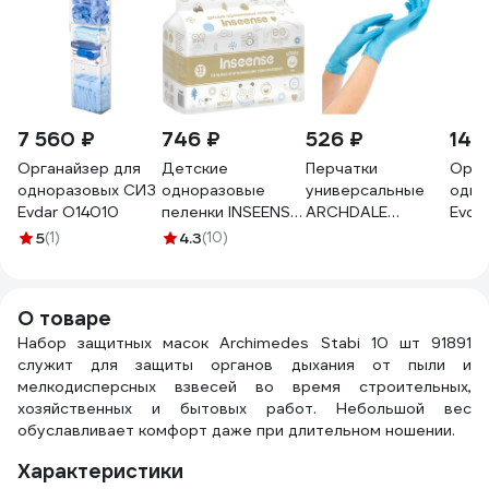
7 560 ₽
746 ₽
526 ₽
14 
Органайзер для
Детские
Перчатки
Орга
одноразовых СИЗ
одноразовые
универсальные
одно
Evdar O14010
пеленки INSEENSE
ARCHDALE
Evda
60х60, 32 шт.
NitriMAX
упак
5
(1)
4.3
(10)
Ins6632
нитриловые,
перч
неопудренные,
СИЗ,
голубые, 3г,
хала
О товаре
Китай(z), размер
Набор защитных масок Archimedes Stabi 10 шт 91891
M, 100 шт. B151M
служит для защиты органов дыхания от пыли и
мелкодисперсных взвесей во время строительных,
хозяйственных и бытовых работ. Небольшой вес
обуславливает комфорт даже при длительном ношении.
Характеристики