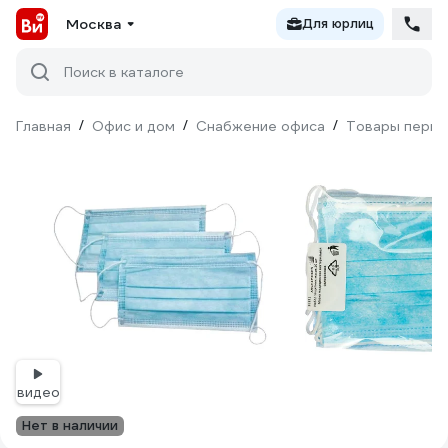
Москва
Для юрлиц
Поиск в каталоге
Главная
/
Офис и дом
/
Снабжение офиса
/
Товары перво
видео
Нет в наличии