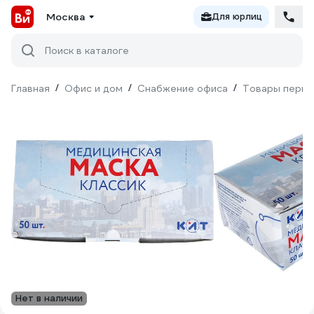
Москва
Для юрлиц
Поиск в каталоге
Главная
/
Офис и дом
/
Снабжение офиса
/
Товары перво
Нет в наличии