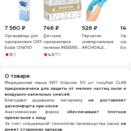
7 560 ₽
746 ₽
526 ₽
14 
Органайзер для
Детские
Перчатки
Орга
одноразовых СИЗ
одноразовые
универсальные
одно
Evdar O14010
пеленки INSEENSE
ARCHDALE
Evda
60х60, 32 шт.
NitriMAX
упак
5
(1)
4.3
(10)
Ins6632
нитриловые,
перч
неопудренные,
СИЗ,
голубые, 3г,
хала
О товаре
Китай(z), размер
Медицинская маска КИТ Классик 50 шт голубая CLAB
M, 100 шт. B151M
предназначена для защиты от мелких частиц пыли и
воздушно-капельных смесей.
Благодаря дышащему материалу
не доставляет
дискомфорта при носке.
Анатомическая форма
обеспечивает плотное
прилегание к лицу.
За счет специальной технологии производства маска
не
имеет сторонних запахов.