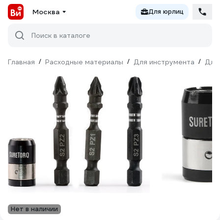
Москва
Для юрлиц
Поиск в каталоге
Главная
/
Расходные материалы
/
Для инструмента
/
Для
Нет в наличии