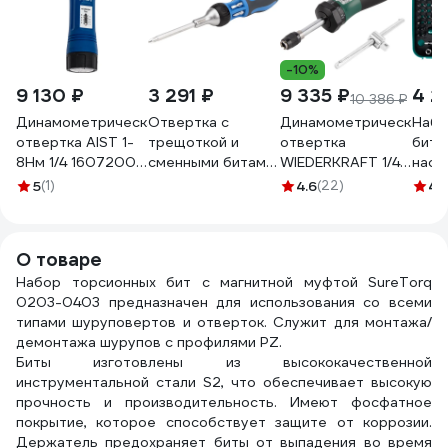
-10%
9 130 ₽
3 291 ₽
9 335 ₽
4 2
10 386 ₽
Динамометрическая
Отвертка с
Динамометрическая
Набо
отвертка AIST 1-
трещоткой и
отвертка
бито
8Нм 1/4 16072008
сменными битами
WIEDERKRAFT 1/4
наса
00-00013823
NORGAU NSS7-1U
до 6 Нм WDK-
KRAF
5
(1)
4.6
(22)
4.
6 шт. 062001001
MS0106
drive
2681
О товаре
Набор торсионных бит с магнитной муфтой SureTorq
0203-0403 предназначен для использования со всеми
типами шуруповертов и отверток. Служит для монтажа/
демонтажа шурупов с профилями PZ.
Биты изготовлены из высококачественной
инструментальной стали S2, что обеспечивает высокую
прочность и производительность. Имеют фосфатное
покрытие, которое способствует защите от коррозии.
Держатель предохраняет биты от выпадения во время