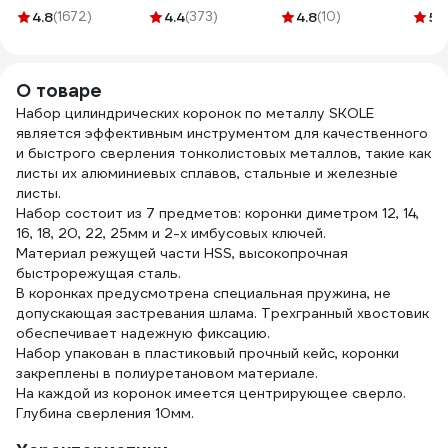
06-03-34
в отверстия 20
4.8
(1672)
4.4
(373)
4.8
(10)
5
(1
мм, 4шт, 32804
О товаре
Набор цилиндрических коронок по металлу SKOLE
является эффективным инструментом для качественного
и быстрого сверления тонколистовых металлов, такие как
листы их алюминиевых сплавов, стальные и железные
листы.
Набор состоит из 7 предметов: коронки диметром 12, 14,
16, 18, 20, 22, 25мм и 2-х имбусовых ключей.
Материал режущей части HSS, высокопрочная
быстрорежущая сталь.
В коронках предусмотрена специальная пружина, не
допускающая застревания шлама. Трехгранный хвостовик
обеспечивает надежную фиксацию.
Набор упакован в пластиковый прочный кейс, коронки
закреплены в полиуретановом материале.
На каждой из коронок имеется центрирующее сверло.
Глубина сверления 10мм.