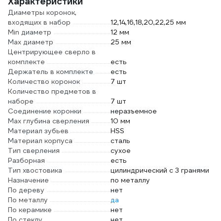
Характеристики
Диаметры коронок,
входящих в набор
12,14,16,18,20,22,25 мм
Min диаметр
12 мм
Max диаметр
25 мм
Центрирующее сверло в
комплекте
есть
Держатель в комплекте
есть
Количество коронок
7 шт
Количество предметов в
наборе
7 шт
Соединение коронки
неразъемное
Max глубина сверления
10 мм
Материал зубьев
HSS
Материал корпуса
сталь
Тип сверления
сухое
Разборная
есть
Тип хвостовика
цилиндрический с 3 гранями
Назначение
по металлу
По дереву
нет
По металлу
да
По керамике
нет
По стеклу
нет