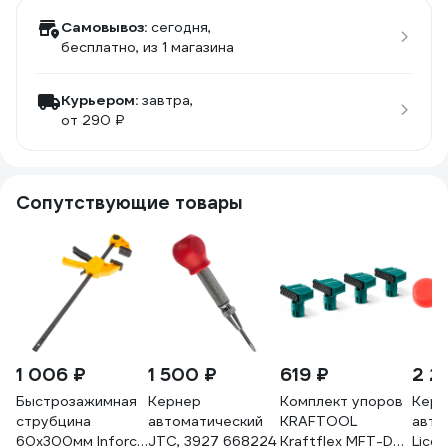
Самовывоз:
сегодня,
бесплатно
, из 1 магазина
Курьером:
завтра,
от 290 ₽
Сопутствующие товары
1 006 ₽
1 500 ₽
619 ₽
2 2
Быстрозажимная
Кернер
Комплект упоров
Керн
струбцина
автоматический
KRAFTOOL
авто
60х300мм Inforce
JTC, 3927 668224
Kraftflex MFT-DH
Lico