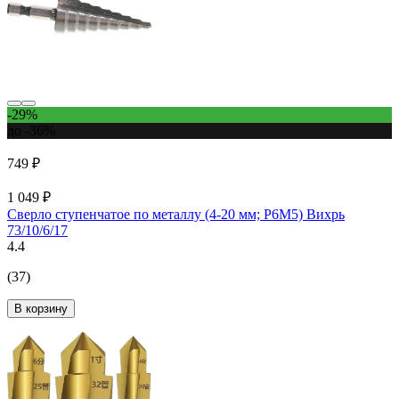
-29%
до -36%
749 ₽
1 049 ₽
Сверло ступенчатое по металлу (4-20 мм; P6M5) Вихрь
73/10/6/17
4.4
(37)
В корзину