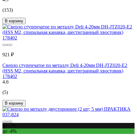
(153)
В корзину
921 ₽
Сверло ступенчатое по металлу Deli 4-20мм DH-JTZ020-E2
(HSS M2, спиральная канавка, шестигранный хвостовик)
178402
4.6
(5)
В корзину
до -7%
до -4%