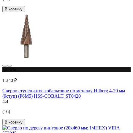
В корзину
до -6%
1 340 ₽
Сверло ступенчатое кобальтовое по металлу Hilberg 4-20 мм
(9ступ) (Р6М5) HSS-COBALT, ST0420
4.4
(16)
В корзину