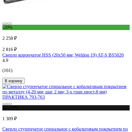
-20%
2 258 ₽
2 816 ₽
Сверло корончатое HSS (20х50 мм; Weldon 19) AT-S BS5020
4.9
(161)
В корзину
до -11%
1 309 ₽
Сверло ступенчатое спиральное с кобальтовым покрытием по