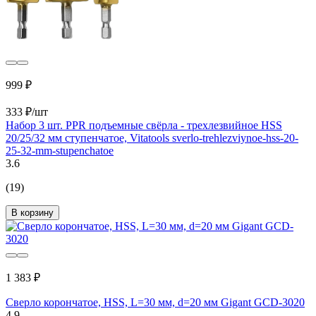
999 ₽
333 ₽/шт
Набор 3 шт. PPR подъемные свёрла - трехлезвийное HSS
20/25/32 мм ступенчатое, Vitatools sverlo-trehlezviynoe-hss-20-
25-32-mm-stupenchatoe
3.6
(19)
В корзину
1 383 ₽
Сверло корончатое, HSS, L=30 мм, d=20 мм Gigant GCD-3020
4.9