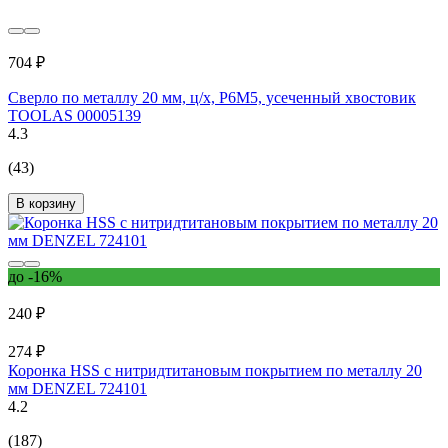
704 ₽
Сверло по металлу 20 мм, ц/х, Р6М5, усеченный хвостовик
TOOLAS 00005139
4.3
(43)
В корзину
до -16%
240 ₽
274 ₽
Коронка HSS с нитридтитановым покрытием по металлу 20
мм DENZEL 724101
4.2
(187)