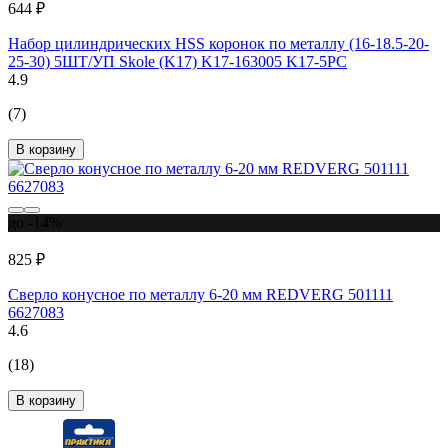
644 ₽
Набор цилиндрических HSS коронок по металлу (16-18.5-20-
25-30) 5ШТ/УП Skole (K17) K17-163005 K17-5PC
4.9
(7)
В корзину
до -14%
825 ₽
Сверло конусное по металлу 6-20 мм REDVERG 501111
6627083
4.6
(18)
В корзину