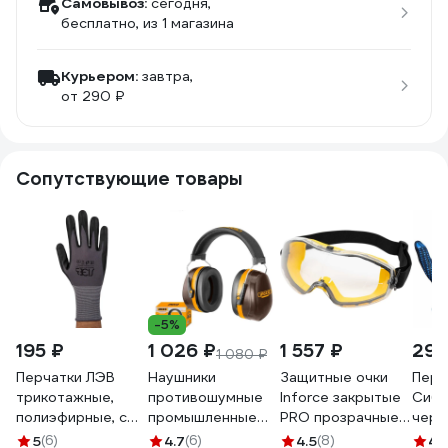
Самовывоз:
сегодня,
бесплатно
, из 1 магазина
Курьером:
завтра,
от 290 ₽
Сопутствующие товары
-5%
195 ₽
1 026 ₽
1 557 ₽
29 
1 080 ₽
Перчатки ЛЭВ
Наушники
Защитные очки
Перч
трикотажные,
противошумные
Inforce закрытые
Сибш
полиэфирные, с
промышленные
PRO прозрачные
черн
нитриловым
INGCO INDUSTRIAL
линзы 04-24-02
ПВХ 
5
(6)
4.7
(6)
4.5
(8)
4.