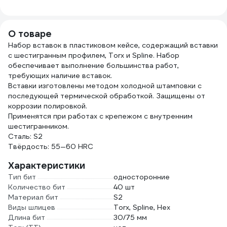
покрытиеми, ПВХ
HEM3328 (20)
напылением
168083/7
О товаре
Набор вставок в пластиковом кейсе, содержащий вставки
с шестигранным профилем, Torx и Spline. Набор
обеспечивает выполнение большинства работ,
требующих наличие вставок.
Вставки изготовлены методом холодной штамповки с
последующей термической обработкой. Защищены от
коррозии полировкой.
Применятся при работах с крепежом с внутренним
шестигранником.
Сталь: S2
Твёрдость: 55—60 HRC
Характеристики
Тип бит
односторонние
Количество бит
40 шт
Материал бит
S2
Виды шлицев
Torx, Spline, Hex
Длина бит
30/75 мм