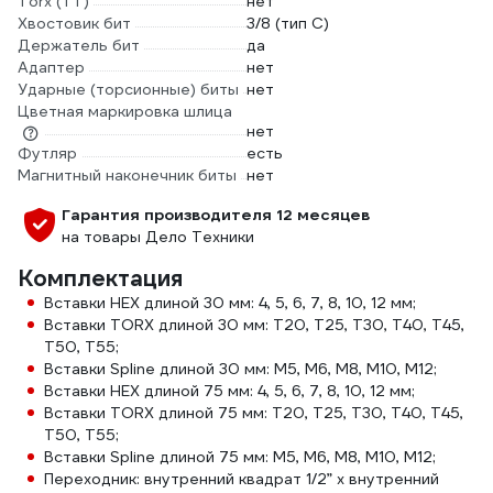
Torx (TT)
нет
Хвостовик бит
3/8 (тип С)
Держатель бит
да
Адаптер
нет
Ударные (торсионные) биты
нет
Цветная маркировка шлица
нет
Футляр
есть
Магнитный наконечник биты
нет
Гарантия производителя 12 месяцев
на товары Дело Техники
Комплектация
Вставки HEX длиной 30 мм: 4, 5, 6, 7, 8, 10, 12 мм;
Вставки TORX длиной 30 мм: Т20, Т25, Т30, Т40, Т45,
Т50, Т55;
Вставки Spline длиной 30 мм: М5, М6, М8, М10, М12;
Вставки HEX длиной 75 мм: 4, 5, 6, 7, 8, 10, 12 мм;
Вставки TORX длиной 75 мм: Т20, Т25, Т30, Т40, Т45,
Т50, Т55;
Вставки Spline длиной 75 мм: М5, М6, М8, М10, М12;
Переходник: внутренний квадрат 1/2” х внутренний