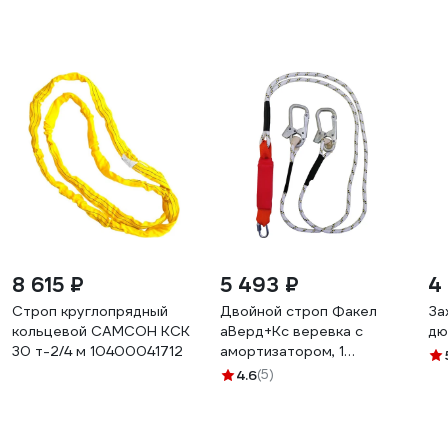
8 615 ₽
5 493 ₽
4
Строп круглопрядный
Двойной строп Факел
За
кольцевой САМСОН КСК
аВерд+Кс веревка с
дю
30 т-2/4 м 10400041712
амортизатором, 1
монтажный карабин, 1
4.6
(5)
соединительный карабин,
1.5м 87479726