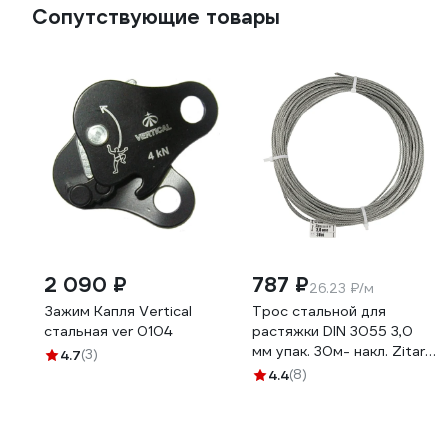
Сопутствующие товары
2 090 ₽
787 ₽
26.23 ₽/м
Зажим Капля Vertical
Трос стальной для
стальная ver 0104
растяжки DIN 3055 3,0
мм упак. 30м- накл. Zitar
4.7
(3)
127846
4.4
(8)