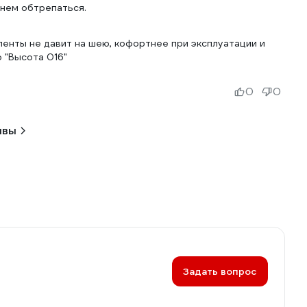
енем обтрепаться.
ленты не давит на шею, кофортнее при эксплуатации и
 "Высота 016"
0
0
ывы
Задать вопрос