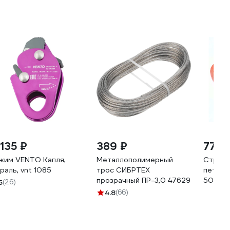
 135 ₽
389 ₽
77 1
жим VENTO Капля,
Металлополимерный
Строп 
раль, vnt 1085
трос СИБРТЕХ
петле
прозрачный ПР-3,0 47629
50.0 т,
5
(26)
10400
4.8
(66)