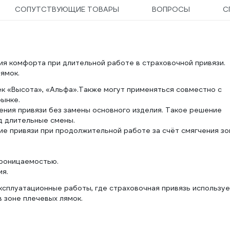
СОПУТСТВУЮЩИЕ ТОВАРЫ
ВОПРОСЫ
С
я комфорта при длительной работе в страховочной привязи.
ямок.
к «Высота», «Альфа».Также могут применяться совместно с
ынке.
ения привязи без замены основного изделия. Такое решение
д длительные смены.
е привязи при продолжительной работе за счёт смягчения зо
проницаемостью.
я.
ксплуатационные работы, где страховочная привязь использу
 зоне плечевых лямок.