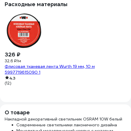
Расходные материалы
326 ₽
-
8
32.6 ₽/м
Флисовая тканевая лента Wurth 19 мм, 10 м
1 
5997719615090 1
Вы
4.3
с
(12)
(4
О товаре
Накладной декоративный светильник OSRAM 10W белый
Современные светильники лаконичного дизайна
Монолитный металлический корпус с матовым