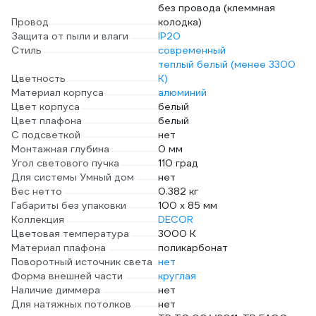
без провода (клеммная
Провод
колодка)
Защита от пыли и влаги
IP20
Стиль
современный
теплый белый (менее 3300
Цветность
К)
Материал корпуса
алюминий
Цвет корпуса
белый
Цвет плафона
белый
С подсветкой
нет
Монтажная глубина
0 мм
Угол светового пучка
110 град
Для системы Умный дом
нет
Вес нетто
0.382 кг
Габариты без упаковки
100 х 85 мм
Коллекция
DECOR
Цветовая температура
3000 К
Материал плафона
поликарбонат
Поворотный источник света
нет
Форма внешней части
круглая
Наличие диммера
нет
Для натяжных потолков
нет