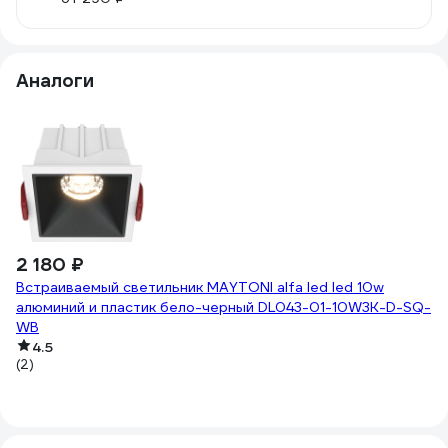
Аналоги
2
Вс
а
W
2 180 ₽
Встраиваемый светильник MAYTONI alfa led led 10w
алюминий и пластик бело-черный DL043-01-10W3K-D-SQ-
WB
4.5
(2)