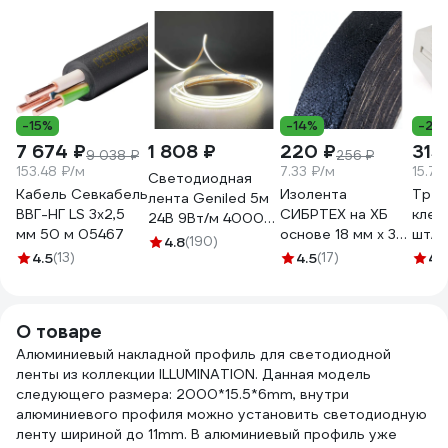
-15%
-14%
-28
7 674 ₽
1 808 ₽
220 ₽
315
9 038 ₽
256 ₽
153.48 ₽/м
7.33 ₽/м
15.75
Светодиодная
Кабель Севкабель
Изолента
Трех
лента Geniled 5м
ВВГ-НГ LS 3х2,5
СИБРТЕХ на ХБ
клем
24В 9Вт/м 4000К
мм 50 м 05467
основе 18 мм х 30
шт/у
COB нейтральная
4.8
(190)
м, 300 гр. 88762
2,5(
4.5
(13)
дневная
4.5
(17)
4.
222-
подсветка 320
led/m IP33 5мм
03610
О товаре
Алюминиевый накладной профиль для светодиодной
ленты из коллекции ILLUMINATION. Данная модель
следующего размера: 2000*15.5*6mm, внутри
алюминиевого профиля можно установить светодиодную
ленту шириной до 11mm. В алюминиевый профиль уже