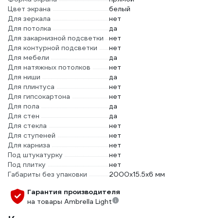
Цвет экрана
белый
Для зеркала
нет
Для потолка
да
Для закарнизной подсветки
нет
Для контурной подсветки
нет
Для мебели
да
Для натяжных потолков
нет
Для ниши
да
Для плинтуса
нет
Для гипсокартона
нет
Для пола
да
Для стен
да
Для стекла
нет
Для ступеней
нет
Для карниза
нет
Под штукатурку
нет
Под плитку
нет
Габариты без упаковки
2000x15.5x6 мм
Гарантия производителя
на товары Ambrella Light