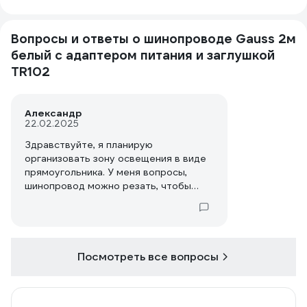
Вопросы и ответы о шинопроводе Gauss 2м
белый с адаптером питания и заглушкой
TR102
Александр
22.02.2025
Здравствуйте, я планирую
организовать зону освещения в виде
прямоугольника. У меня вопросы,
шинопровод можно резать, чтобы
получить нужную длину или нет? Как
потом соединить место отреза со
следующей шиной? Каждый
шинопровод к сети нужно подключать
отдельно или к 220в подключается
Посмотреть все вопросы
один, а на остальные питание идёт
через него?