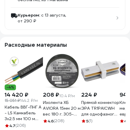
Курьером:
c 13 августа,
от 290 ₽
Расходные материалы
-4%
14 420 ₽
208 ₽
224 ₽
944
10.4 ₽/м
15 051 ₽
144.2 ₽/м
Изолента ХБ
Прямой коннектор
Кле
Кабель ВВГ-ПНГ А
AVIORA 15мм 20 м
ЭРА TR1PAICWH
мед
- LS Камкабель
вес 180 г. 305-
для однофазного
евро
3x2.5 мм 100 м
065
шинопровода
быст
4.6
(208)
5
(1)
4
(
ГОСТ
4.7
(206)
белый Б0054463
013 