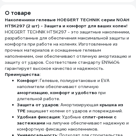
зеле
О товаре
Наколенники гелевые HOEGERT TECHNIK серии NOAH
HT5K297 (2 шт) - Защита и комфорт для ваших колен!
HOEGERT TECHNIK HT5K297 - это защитные наколенники,
разработанные для обеспечения максимальной защиты и
комфорта при работе на коленях. Изготовленные из
прочных материалов и оснащенные гелевым
наполнением, они обеспечивают отличную амортизацию и
защиту от ударов. Соответствие стандарту EN14404
гарантирует высокое качество и надежность.
Преимущества:
Комфорт:
Гелевые, полиуретановые и EVA
наполнители обеспечивают отличную
амортизацию, комфорт и удобство
при
длительной работе.
Защита от ударов:
Амортизирующая
крышка из
TPE
защищает колени от ударов и повреждений.
Удобная фиксация:
Удобные
сплит-ремни с
застежками
на липучке обеспечивают надежную и
комфортную фиксацию наколенников.
Универсальность:
Подходят для строительства,