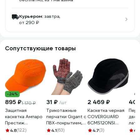
Курьером:
завтра,
от 290 ₽
Сопутствующие товары
-24%
895 ₽
31 ₽
2 469 ₽
40
/шт
1 170 ₽
Защитная
Трикотажные
Каскетка черная
Перч
каскетка Ампаро
перчатки Gigant с
COVERGUARD
двой
Престиж
ПВХ-покрытием,
6CMS120NSI
лате
оранжевая
серые GGC-13
6CMS010NSI
обли
4.8
(122)
4.1
(63)
4.7
(3)
4
(
126908
5450564032132
класс