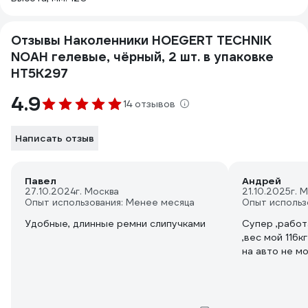
Отзывы Наколенники HOEGERT TECHNIK
NOAH гелевые, чёрный, 2 шт. в упаковке
HT5K297
4.9
14 отзывов
Написать отзыв
Павел
Андрей
27.10.2024
г. Москва
21.10.2025
г. 
Опыт использования: Менее месяца
Опыт использ
Удобные, длинные ремни слипучками
Супер ,работ
,вес мой 116к
на авто не м