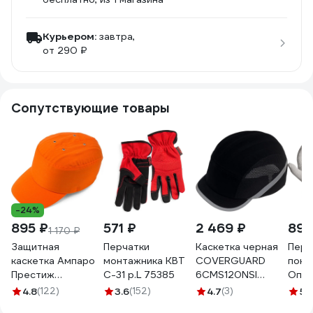
Курьером:
завтра,
от 290 ₽
Сопутствующие товары
-24%
895 ₽
571 ₽
2 469 ₽
892
1 170 ₽
Защитная
Перчатки
Каскетка черная
Перч
каскетка Ампаро
монтажника КВТ
COVERGUARD
покр
Престиж
С-31 р.L 75385
6CMS120NSI
Оптим
оранжевая
6CMS010NSI
10 кл
4.8
(122)
3.6
(152)
4.7
(3)
5
(
126908
5450564032132
1144