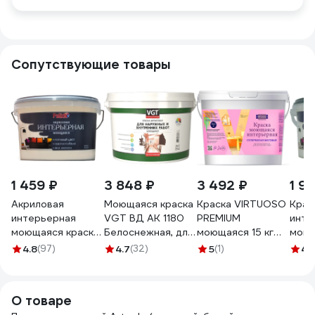
Сопутствующие товары
1 459 ₽
3 848 ₽
3 492 ₽
1 9
Акриловая
Моющаяся краска
Краска VIRTUOSO
Крас
интерьерная
VGT ВД АК 1180
PREMIUM
инте
моющаяся краска
Белоснежная, для
моющаяся 15 кг
моющ
PALIZH 301
нар/внутр работ
11593070
№317
4.8
(97)
4.7
(32)
5
(1)
4.
тирамису 3,7кг 1/4
15кг 11601935
1160
11605592
О товаре