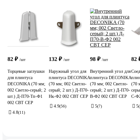
82 ₽
132 ₽
98 ₽
82
/шт
/шт
/шт
Торцевые заглушки
Наружный угол для
Внутренний угол для
Соед
для плинтуса
плинтуса DECONIKA
плинтуса DECONIKA
пли
DECONIKA (70 мм;
(70 мм; 002 Светло-
(70 мм; 002 Светло-
(70 
002 Светло-серый; 2
серый; 2 шт.) Д-П70-
серый; 2 шт.) Д-П70-
серы
шт.) Д-П70-Тп-Ф1
Нк-Ф2 002 СВТ СЕР
В-Ф2 002 СВТ СЕР
С-Ф
002 СВТ СЕР
4.9
(56)
5
(7)
5
(
4.8
(11)