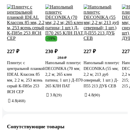
-19%
227 ₽
230 ₽
227 ₽
227
284 ₽
Плинтус с
Напольный плинтус
Напольный плинтус
Нап
центральной планкой
DECONIKA (70 мм;
DECONIKA (55 мм;
DEC
IDEAL Классик 85
2,2 м; 265 клен
2,2 м; 213 дуб
2,2 
мм, 2.2 м, 253 ясень
патина; 1 шт.) Д-П70
северный; 1 шт.) Д-
215;
серый К-П85п 253
265 КЛН ПАТ
П55 213 ДУБ СЕВ
215
ЯСН СЕР
3.8
(29)
4.8
(90)
4.8
(468)
Сопутствующие товары