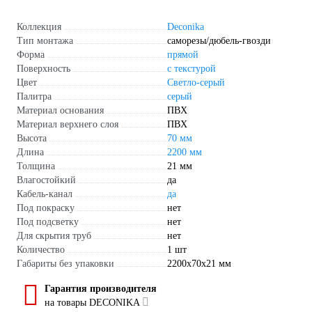
Коллекция
Deconika
Тип монтажа
саморезы/дюбель-гвозди
Форма
прямой
Поверхность
с текстурой
Цвет
Светло-серый
Палитра
серый
Материал основания
ПВХ
Материал верхнего слоя
ПВХ
Высота
70 мм
Длина
2200 мм
Толщина
21 мм
Влагостойкий
да
Кабель-канал
да
Под покраску
нет
Под подсветку
нет
Для скрытия труб
нет
Количество
1 шт
Габариты без упаковки
2200х70х21 мм
Гарантия производителя
на товары DECONIKA