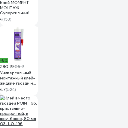
Клей МОМЕНТ
МОНТАЖ
Суперсильный
ПЛЮС, 380 г 12
4
(153)
МB-100 3040158
-8%
280 ₽
305 ₽
Универсальный
монтажный клей-
жидкие гвозди на
акриловой основе
4.7
(524)
KUDO 280 мл
KBK-301