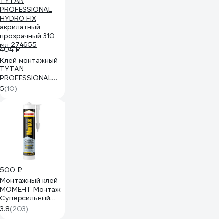
404 ₽
Клей монтажный
TYTAN
PROFESSIONAL
HYDRO FIX
5
(10)
акрилатный
прозрачный 310
мл 274655
500 ₽
Монтажный клей
МОМЕНТ Монтаж
Суперсильный
Прозрачный 280 г
3.8
(203)
1193517