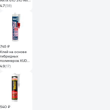
Akfix 610 310 мл
GA400
4.7
(58)
745 ₽
Клей на основе
гибридных
полимеров KUDO
Клеит Все
4.9
(17)
ELASTIС белый,
280 мл KX-1W
540 ₽