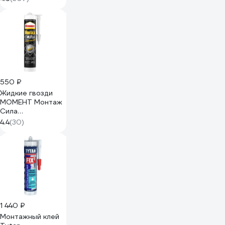
каучуковый, шоу
бокс, прозрачный,
100 мл 72955
246439
550 ₽
Жидкие гвозди
МОМЕНТ Монтаж
Сила
Армирования 400
4.4
(30)
г Б0054577
2722160
1 440 ₽
Монтажный клей