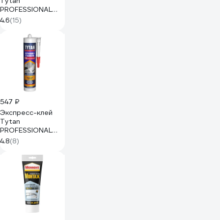
Tytan
PROFESSIONAL
Fix2 Instant
4.6
(15)
Invisible
мгновенный,
невидимый, 290
мл 85597 234891
547 ₽
Экспресс-клей
Tytan
PROFESSIONAL
камень, керамика,
4.8
(8)
древесина, белый,
310 мл 16134
247385