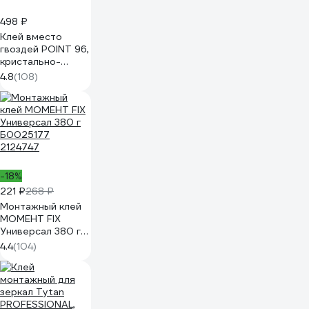
498 ₽
Клей вместо
гвоздей POINT 96,
кристально-
прозрачный, в
4.8
(108)
шоу-боксе, 80 мл
03-1-0-196
-18%
221 ₽
268 ₽
Монтажный клей
МОМЕНТ FIX
Универсал 380 г
Б0025177
4.4
(104)
2124747