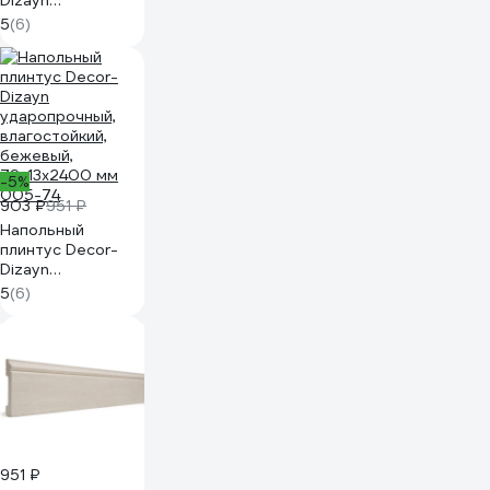
Dizayn
ударопрочный,
5
(6)
влагостойкий,
юрский мрамор,
79х13х2400 мм
005-10
-5%
903 ₽
951 ₽
Напольный
плинтус Decor-
Dizayn
ударопрочный,
5
(6)
влагостойкий,
бежевый,
79х13х2400 мм
005-74
951 ₽