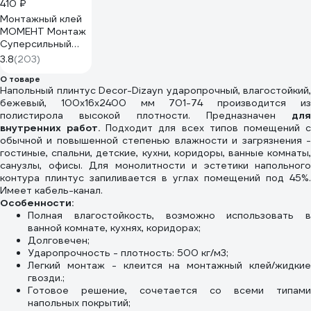
410 ₽
Монтажный клей
МОМЕНТ Монтаж
Суперсильный
Прозрачный 185 г
3.8
(203)
Б0022978 1317436
О товаре
Напольный плинтус Decor-Dizayn ударопрочный, влагостойкий,
бежевый, 100х16х2400 мм 701-74 производится из
полистирола высокой плотности. Предназначен
для
внутренних работ.
Подходит для всех типов помещений 
обычной и повышенной степенью влажности и загрязнения -
гостиные, спальни, детские, кухни, коридоры, ванные комнаты,
санузлы, офисы. Для монолитности и эстетики напольного
контура плинтус запиливается в углах помещений под 45%.
Имеет кабель-канал.
Особенности:
Полная влагостойкость, возможно использовать в
ванной комнате, кухнях, коридорах;
Долговечен;
Ударопрочность - плотность: 500 кг/м3;
Легкий монтаж - клеится на монтажный клей/жидкие
гвозди.;
Готовое решение, сочетается со всеми типами
напольных покрытий;