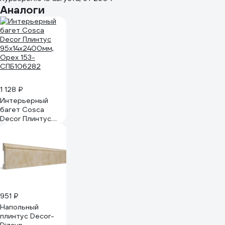
Аналоги
1 128 ₽
Интерьерный
багет Cosca
Decor Плинтус
95x14x2400мм,
Орех 153-
СПБ106282
951 ₽
Напольный
плинтус Decor-