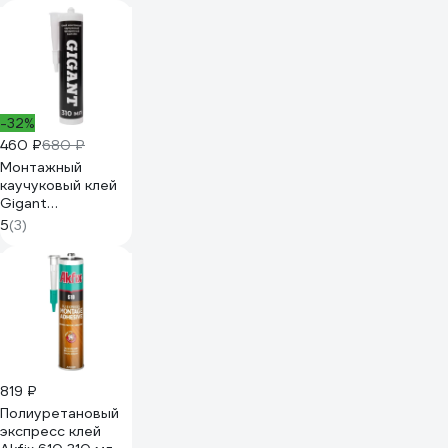
-32%
460 ₽
680 ₽
Монтажный
каучуковый клей
Gigant
прозрачный 310
5
(3)
мл GLN-310
819 ₽
Полиуретановый
экспресс клей