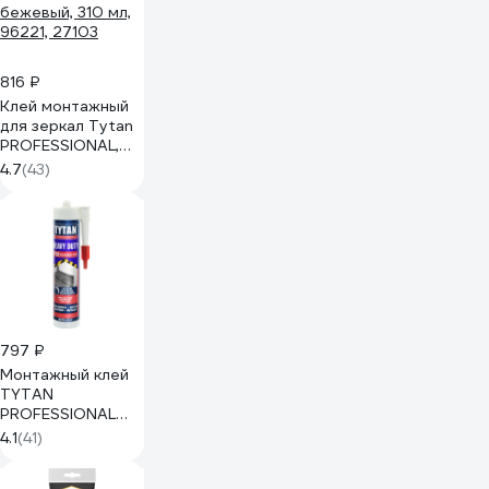
816 ₽
Клей монтажный
для зеркал Tytan
PROFESSIONAL,
бежевый, 310 мл,
4.7
(43)
96221, 27103
797 ₽
Монтажный клей
TYTAN
PROFESSIONAL
HEAVY DUTY
4.1
(41)
каучуковый 310мл
62963 44015