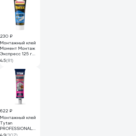
230 ₽
Монтажный клей
Момент Монтаж
Экспресс 125 г
697141
4.5
(81)
622 ₽
Монтажный клей
Tytan
PROFESSIONAL
CLASSIC FIX
4.9
(307)