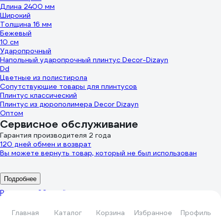
Длина 2400 мм
Широкий
Толщина 16 мм
Бежевый
10 см
Ударопрочный
Напольный ударопрочный плинтус Decor-Dizayn
Dd
Цветные из полистирола
Сопутствующие товары для плинтусов
Плинтус классический
Плинтус из дюрополимера Decor Dizayn
Оптом
Сервисное обслуживание
Гарантия производителя 2 года
120 дней обмен и возврат
Вы можете вернуть товар, который не был использован
Подробнее
Ремонт за 20 дней
Устраним любую неисправность по гарантии в нашем сервисе
Главная
Каталог
Корзина
Избранное
Профиль