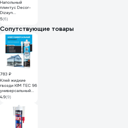
Напольный
плинтус Decor-
Dizayn
ударопрочный,
5
(6)
влагостойкий,
Сопутствующие товары
ваниль,
79х13х2400 мм
005-77
783 ₽
Клей жидкие
гвозди KIM TEC 96
универсальный
прозрачный шов
4.9
(9)
280 мл 03-01-96