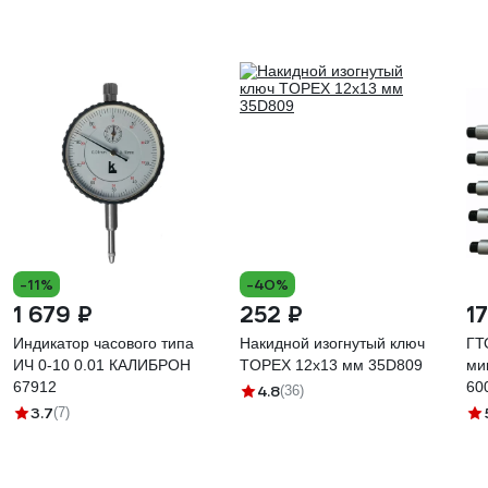
-11%
-40%
1 679 ₽
252 ₽
1
Индикатор часового типа
Накидной изогнутый ключ
ГТ
ИЧ 0-10 0.01 КАЛИБРОН
TOPEX 12x13 мм 35D809
ми
67912
4.8
(36)
3.7
(7)