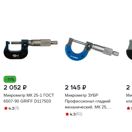
-11%
2 052 ₽
2 145 ₽
2
Микрометр МК 25-1 ГОСТ
Микрометр ЗУБР
Ми
6507-90 GRIFF D117503
Профессионал гладкий
кл
механический, МК 25,
4.3
(3)
диапазон 0-25мм 34480-
4.3
(61)
25_z02