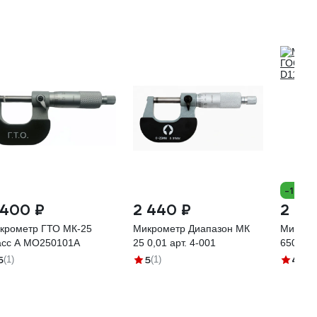
-11%
 400 ₽
2 440 ₽
2 30
крометр ГТО МК-25
Микрометр Диапазон МК
Микром
асс А MO250101A
25 0,01 арт. 4-001
6507-9
5
5
4.3
(1)
(1)
(3)