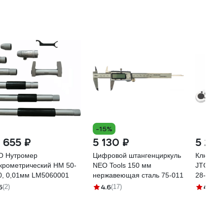
-15%
7 655 ₽
5 130 ₽
5 28
О Нутромер
Цифровой штангенциркуль
Ключ д
крометрический НМ 50-
NEO Tools 150 мм
JTC 1/2
600, 0,01мм LM5060001
нержавеющая сталь 75-011
28-210 
6903 2
5
4.6
4.9
(2)
(17)
(2