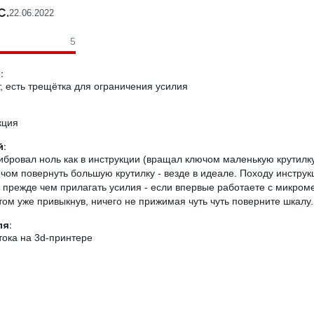
С.
22.06.2022
5
:
, есть трещётка для ограничения усилия
кция
:
бровал ноль как в инструкции (вращал ключом маленькую крутилку
ом повернуть большую крутилку - везде в идеале. Походу инструк
м прежде чем прилагать усилия - если впервые работаете с микром
том уже привыкнув, ничего не прижимая чуть чуть поверните шкалу.
ля:
тока на 3d-принтере