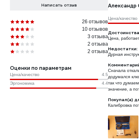
Написать отзыв
Александр 
Цена/качество
26 отзывов
10 отзывов
Достоинства
3 отзыва
Цена, работает
2 отзыва
Недостатки:
2 отзыва
Дурная инстру
Комментарий
Оценки по параметрам
Сначала откали
Цена/качество
4.5
додумался ключ
так что думае
Эргономика
4.4
значение, а по
Покупал(а) д
Калибровка по