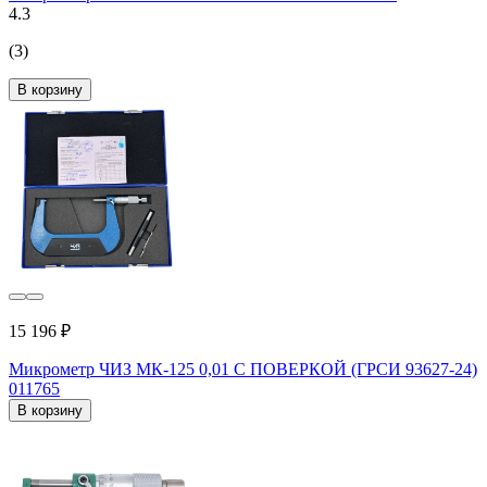
4.3
(3)
В корзину
15 196 ₽
Микрометр ЧИЗ МК-125 0,01 С ПОВЕРКОЙ (ГРСИ 93627-24)
011765
В корзину