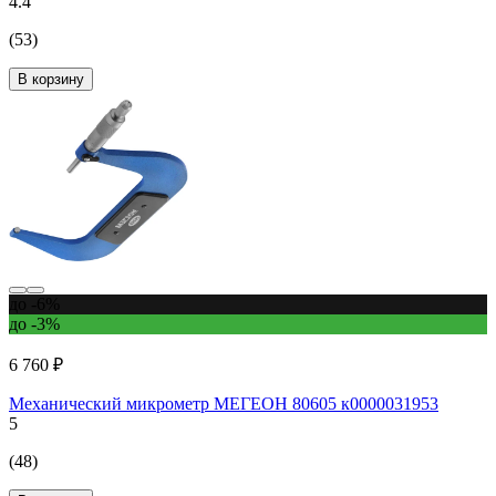
4.4
(53)
В корзину
до -6%
до -3%
6 760 ₽
Механический микрометр МЕГЕОН 80605 к0000031953
5
(48)